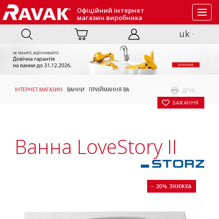
Офіційний інтернет
Toggl
магазин виробника
navig
uk
ІНТЕРНЕТ МАГАЗИН
:
ВАННИ
:
ПРИЙМАННЯ ВАННИ
: ВАННА LOVESTORY II
ДРУК
БАЖАННЯ
Ванна LoveStory II
− 20% ЗНИЖКА