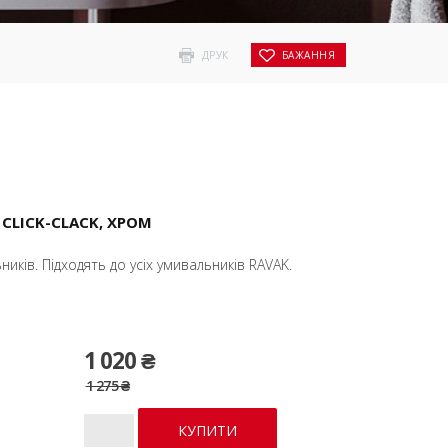
ДРУК
БАЖАННЯ
LICK-CLACK, ХРОМ
ників. Підходять до усіх умивальників RAVAK.
1 020 ₴
1 275 ₴