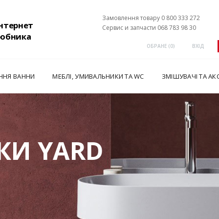
Замовлення товару 0 800 333 272
інтернет
Сервис и запчасти 068 783 98 30
робника
ОБРАНЕ (
0
)
ВХІД
ННЯ ВАННИ
МЕБЛІ, УМИВАЛЬНИКИ ТА WC
ЗМІШУВАЧІ ТА АК
КИ YARD