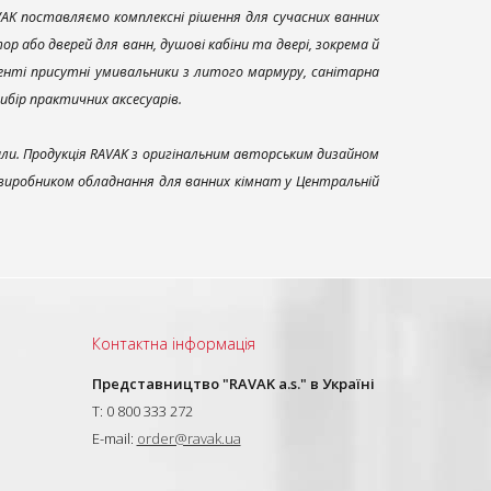
AK поставляємо комплексні рішення для сучасних ванних
р або дверей для ванн, душові кабіни та двері, зокрема й
енті присутні умивальники з литого мармуру, санітарна
вибір практичних аксесуарів.
али. Продукція RAVAK з оригінальним авторським дизайном
 виробником обладнання для ванних кімнат у Центральній
Контактна інформація
Представництво "RAVAK a.s." в Україні
T: 0 800 333 272
E-mail:
order@ravak.ua