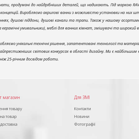
ати, продумані до найдрібніших деталей, що надихають. Під маркою RAV
х концепцій. Виробляємо акрилові ванни з можливістю установки на них што
ннях, душові піддони, душові канали та трапи. Також у нашому асортим
та керамічні умивальники), меблі для ванних кімнат, змішувачі та широкий 
обляємо унікальні технічні рішення, запатентовані технології та матері
найпрестижніших світових конкурсах в області дизайну. Ми є найбільшим
ш ніж 25-річним досвідом роботи.
т магазин
Для ЗМІ
ння товару
Контакти
 на товар
Новини
 доставка
Фотографії