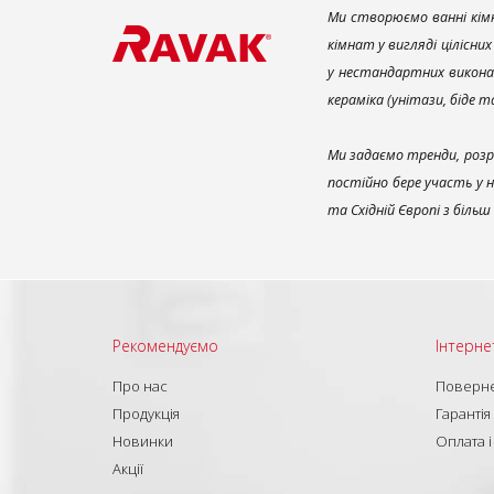
Ми створюємо ванні кімн
кімнат у вигляді цілісни
у нестандартних викона
кераміка (унітази, біде 
Ми задаємо тренди, розр
постійно бере участь у 
та Східній Європі з біль
Рекомендуємо
Інтерне
Про нас
Поверне
Продукція
Гарантія
Новинки
Оплата і
Акції