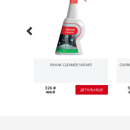
ЕЗ ОТВОРУ,
RAVAK CLEANER 500 МЛ
СИЛІК
У
326 ₴
5
ЕТАЛЬНІШЕ
ДЕТАЛЬНІШЕ
408 ₴