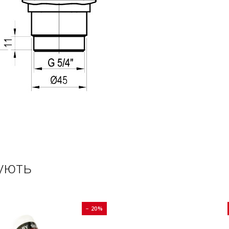
ують
− 20%