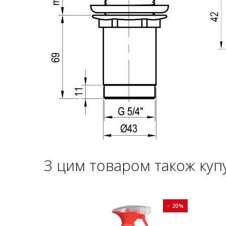
З цим товаром також куп
− 20%
− 20%