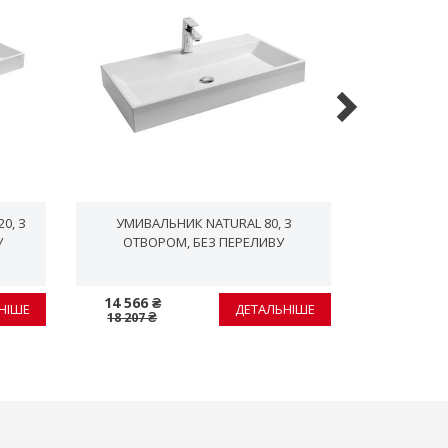
0, З
УМИВАЛЬНИК NATURAL 80, З
УМИВАЛЬНИ
У
ОТВОРОМ, БЕЗ ПЕРЕЛИВУ
14 566 ₴
10 975 ₴
НІШЕ
ДЕТАЛЬНІШЕ
18 207 ₴
13 719 ₴