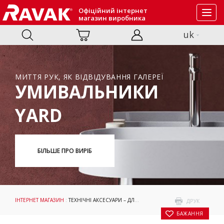
Офіційний інтернет
Toggl
магазин виробника
navig
uk
МИТТЯ РУК, ЯК ВІДВІДУВАННЯ ГАЛЕРЕЇ
УМИВАЛЬНИКИ
YARD
БІЛЬШЕ ПРО ВИРІБ
ІНТЕРНЕТ МАГАЗИН
:
ТЕХНІЧНІ АКСЕСУАРИ – ДЛЯ УМИВАЛЬНИКІВ
:
АКСЕСУАРИ
: З
ДРУК
БАЖАННЯ