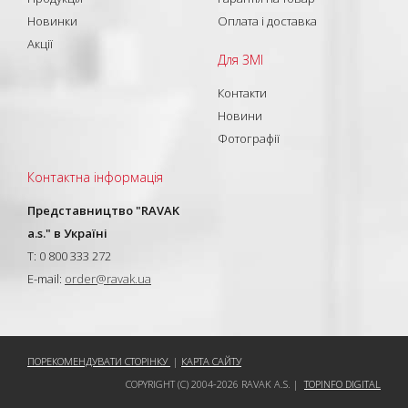
Новинки
Оплата і доставка
Акції
Для ЗМІ
Контакти
Новини
Фотографії
Контактна інформація
Представництво "RAVAK
a.s." в Україні
T: 0 800 333 272
E-mail:
order@ravak.ua
ПОРЕКОМЕНДУВАТИ СТОРІНКУ
|
КАРТА САЙТУ
COPYRIGHT (C) 2004-2026 RAVAK A.S. |
TOPINFO DIGITAL