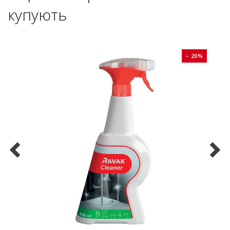
купують
0%
− 20%