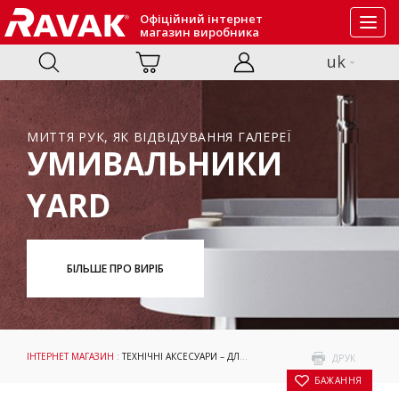
Офіційний інтернет
Toggl
магазин виробника
navig
uk
МИТТЯ РУК, ЯК ВІДВІДУВАННЯ ГАЛЕРЕЇ
УМИВАЛЬНИКИ
YARD
БІЛЬШЕ ПРО ВИРІБ
ІНТЕРНЕТ МАГАЗИН
:
ТЕХНІЧНІ АКСЕСУАРИ – ДЛЯ УМИВАЛЬНИКІВ
:
АКСЕСУАРИ
: З
ДРУК
БАЖАННЯ