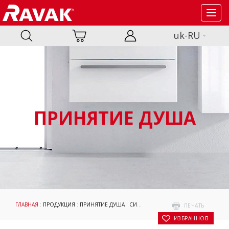
Toggl
navig
uk-RU
ПРИНЯТИЕ ДУША
ГЛАВНАЯ
:
ПРОДУКЦИЯ
:
ПРИНЯТИЕ ДУША
:
СИДЕНЬЯ
: СИДЕНЬЕ ДЛЯ ДУША OVO
ПЕЧАТЬ
В ИЗБРАННОЕ