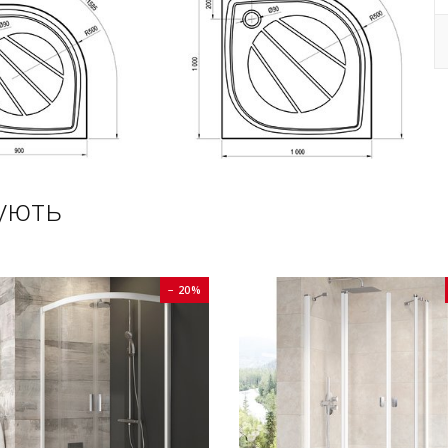
ують
− 20%