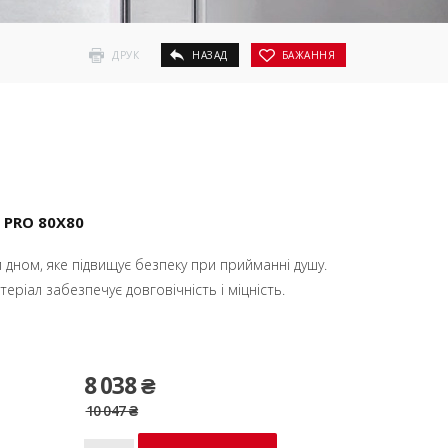
ДРУК
НАЗАД
БАЖАННЯ
PRO 80X80
 дном, яке підвищує безпеку при прийманні душу.
ріал забезпечує довговічність і міцність.
8 038 ₴
10 047 ₴