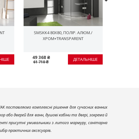
NT
SMSKK4 80X80, ПОЛІР. АЛЮМ./
МОНТАЖНИЙ
ХРОМ+TRANSPARENT
49 368 ₴
1 224 ₴
НІШЕ
ДЕТАЛЬНІШЕ
61 710 ₴
1 530 ₴
AK поставляємо комплексні рішення для сучасних ванних
р або дверей для ванн, душові кабіни та двері, зокрема й
енті присутні умивальники з литого мармуру, санітарна
вибір практичних аксесуарів.