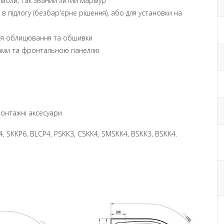
 смоли, так званий литий мармур
 в підлогу (безбар'єрне рішення), або для установки на
лицювання та обшивки
а фронтальною панеллю
 монтажні аксесуари
4, SKKP6, BLCP4, PSKK3, CSKK4, SMSKK4, BSKK3, BSKK4.