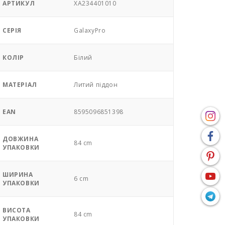
АРТИКУЛ
XA234401010
СЕРІЯ
GalaxyPro
КОЛІР
Білий
МАТЕРІАЛ
Литий піддон
EAN
8595096851398
ДОВЖИНА
84 cm
УПАКОВКИ
ШИРИНА
6 cm
УПАКОВКИ
ВИСОТА
84 cm
УПАКОВКИ