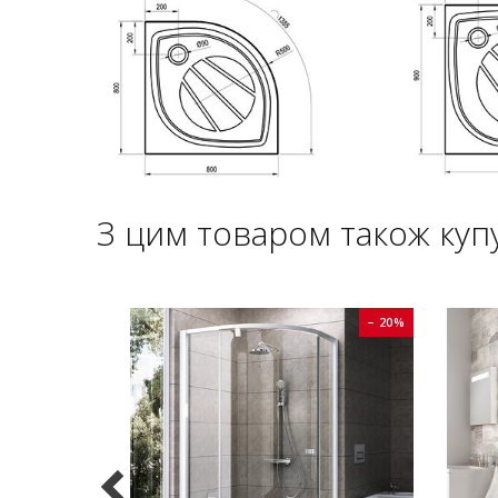
З цим товаром також куп
− 20%
− 20%