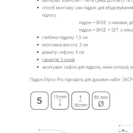
матеріал: композит - лита суміш доломіту та
спосіб монтажу: сам піддон: для вбудовування
підлогу
піддон + BASE: з ніжками, для об
піддон + BASE + SET: з ніжками т
глибина піддону: 1,5 см
монтажна висота: 3 см
діаметр сифону: 9 см
гарантія: 5 років
аксесуари: сифон для піддона, ніжки (опора),
Піддон Elipso Pro підходить для душових кабін SKCP