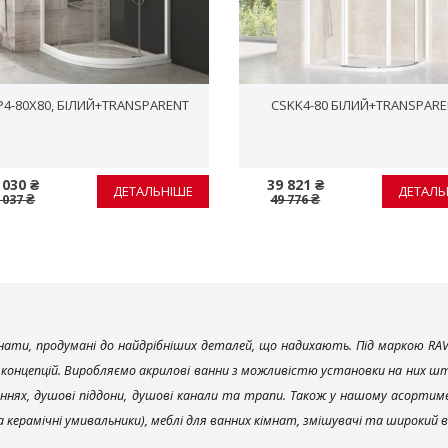
P4-80X80, БІЛИЙ+TRANSPARENT
CSKK4-80 БІЛИЙ+TRANSPARE
 030 ₴
39 821 ₴
ДЕТАЛЬНІШЕ
ДЕТАЛЬ
 037 ₴
49 776 ₴
ати, продумані до найдрібніших деталей, що надихають. Під маркою RAV
х концепцій. Виробляємо акрилові ванни з можливістю установки на них што
ннях, душові піддони, душові канали та трапи. Також у нашому асортим
та керамічні умивальники), меблі для ванних кімнат, змішувачі та широкий 