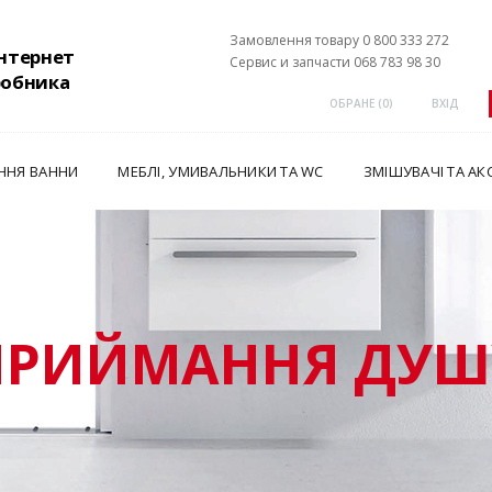
Замовлення товару 0 800 333 272
інтернет
Сервис и запчасти 068 783 98 30
робника
ОБРАНЕ (
0
)
ВХІД
ННЯ ВАННИ
МЕБЛІ, УМИВАЛЬНИКИ ТА WC
ЗМІШУВАЧІ ТА АК
ПРИЙМАННЯ ДУШ