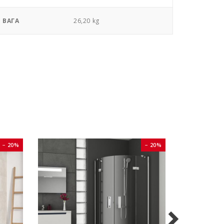
ВАГА
26,20 kg
− 20%
− 20%