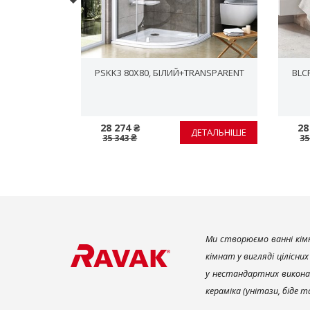
PRO
PSKK3 80X80, БІЛИЙ+TRANSPARENT
BLC
28 274 ₴
28
ЕТАЛЬНІШЕ
ДЕТАЛЬНІШЕ
35 343 ₴
35
Ми створюємо ванні кімн
кімнат у вигляді цілісни
у нестандартних викона
кераміка (унітази, біде 