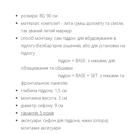
розміри: 80, 90 см
матеріал: композит - лита суміш доломіту та смоли,
так званий литий мармур
спосіб монтажу: сам піддон: для вбудовування в
підлогу (безбар'єрне рішення), або для установки на
підлогу
піддон + BASE: з ніжками, для
облицювання та обшивки
піддон + BASE + SET: з ніжками та
фронтальною панеллю
глибина піддону: 1,5 см
монтажна висота: 3 см
діаметр сифону: 9 см
гарантія: 5 років
аксесуари: сифон для піддона, ніжки (опора),
монтажні аксесуари