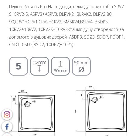
Піддон Perseus Pro Flat підходить для душових кабін SRV2-
S+SRV2-S, ASRV3+ASRV3, BLRVK2+BLRVK2, BLRV2 80,
90,CRV1+CRV1,CRV2+CRV2, SMSRV4,BSRV4, BSDPS,
10RV2+10RV2, 10RV2K+10RV2Kта для душу створеного за
допомогою душових дверей ASDP3, SDZ3, SDOP, PDOP1,
CSD1, CSD2,BSD2, 10DP2(+10PS).