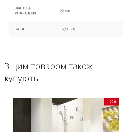
ВИСОТА
95 cm
УПАКОВКИ
ВАГА
35,90 kg
З цим товаром також
купують
0%
− 20%