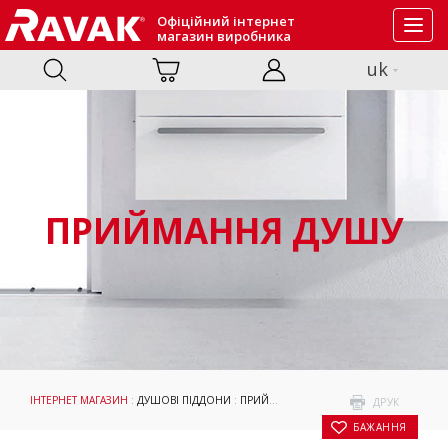
Офіційний інтернет
Toggl
магазин виробника
navig
uk
ПРИЙМАННЯ ДУШУ
ІНТЕРНЕТ МАГАЗИН
:
ДУШОВІ ПІДДОНИ
:
ПРИЙМАННЯ ДУШУ
: ДУШОВИЙ ПІДДОН 
ДРУК
БАЖАННЯ