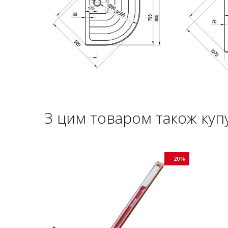
З цим товаром також куп
− 20%
− 20%