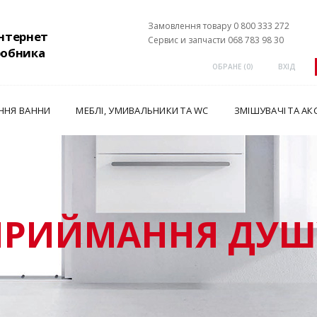
Замовлення товару 0 800 333 272
інтернет
Сервис и запчасти 068 783 98 30
робника
ОБРАНЕ (
0
)
ВХІД
ННЯ ВАННИ
МЕБЛІ, УМИВАЛЬНИКИ ТА WC
ЗМІШУВАЧІ ТА АК
ПРИЙМАННЯ ДУШ