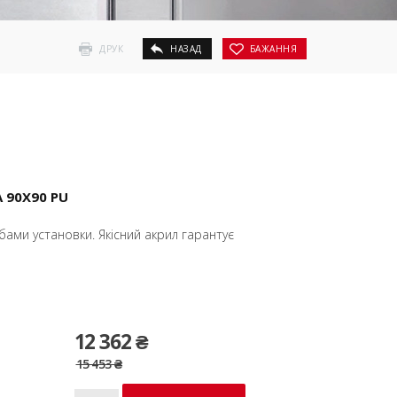
ДРУК
НАЗАД
БАЖАННЯ
90X90 PU
обами установки. Якісний акрил гарантує
12 362 ₴
15 453 ₴