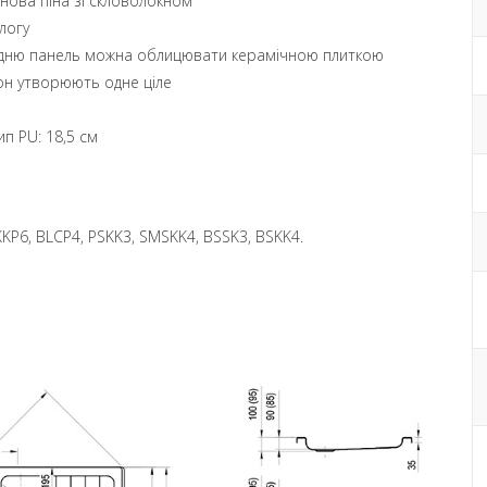
танова піна зі скловолокном
длогу
редню панель можна облицювати керамічною плиткою
дон утворюють одне ціле
ип PU: 18,5 см
KKP6, BLCP4, PSKK3, SMSKK4, BSSK3, BSKK4.