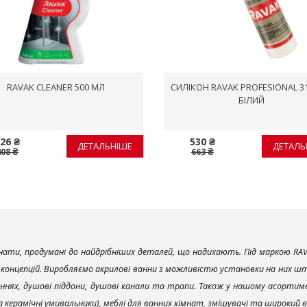
RAVAK CLEANER 500 МЛ
СИЛІКОН RAVAK PROFESIONAL 3
БІЛИЙ
26 ₴
530 ₴
ДЕТАЛЬНІШЕ
ДЕТАЛЬ
408 ₴
663 ₴
ати, продумані до найдрібніших деталей, що надихають. Під маркою RAV
х концепцій. Виробляємо акрилові ванни з можливістю установки на них што
ннях, душові піддони, душові канали та трапи. Також у нашому асортим
та керамічні умивальники), меблі для ванних кімнат, змішувачі та широкий 