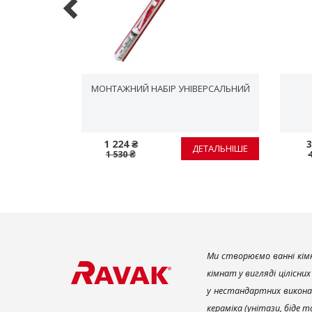
 ММ, БІЛИЙ
МОНТАЖНИЙ НАБІР УНІВЕРСАЛЬНИЙ
1 224 ₴
3
ЕТАЛЬНІШЕ
ДЕТАЛЬНІШЕ
1 530 ₴
Ми створюємо ванні кімн
кімнат у вигляді цілісни
у нестандартних викона
кераміка (унітази, біде 