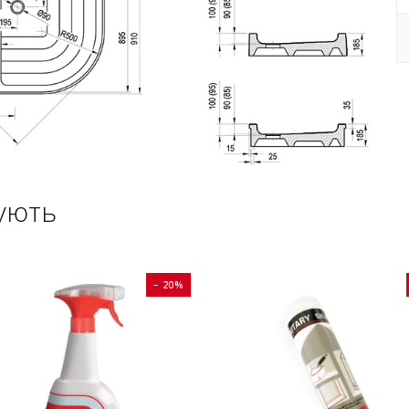
ують
− 20%