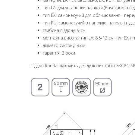
матеріал: LA - скловолокно, EX, PU - поліуре
тип LA: для установки на ніжки (Base) або в пі
тип EX: самонесучий для облицювання - пе
тип PU: самонесучий з панеллю, панель і під
глибина піддону: 9 см
монтажна висота: тип LA: 8,5-12 см; тип EX і т
діаметр сифону: 9 см
гарантія: 2 роки
Піддон Ronda підходить для душових кабін SKCP4, S