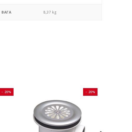
ВАГА
8,37 kg
− 20%
− 20%