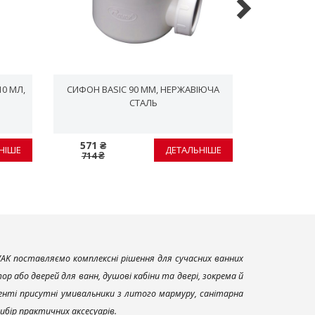
10 МЛ,
СИФОН BASIC 90 ММ, НЕРЖАВІЮЧА
СИФОН PRO
СТАЛЬ
571 ₴
1 102 ₴
НІШЕ
ДЕТАЛЬНІШЕ
714 ₴
1 377 ₴
AK поставляємо комплексні рішення для сучасних ванних
р або дверей для ванн, душові кабіни та двері, зокрема й
енті присутні умивальники з литого мармуру, санітарна
вибір практичних аксесуарів.