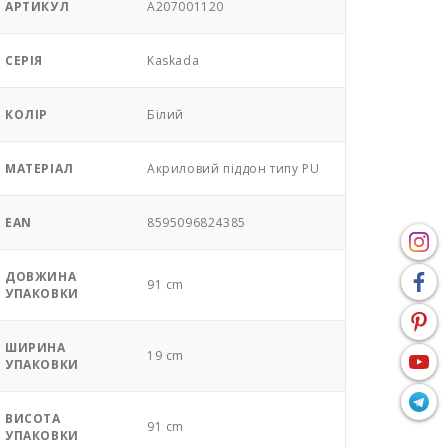
АРТИКУЛ
A207001120
СЕРІЯ
Kaskada
КОЛІР
Білий
МАТЕРІАЛ
Акриловий піддон типу PU
EAN
8595096824385
ДОВЖИНА
91 cm
УПАКОВКИ
ШИРИНА
19 cm
УПАКОВКИ
ВИСОТА
91 cm
УПАКОВКИ