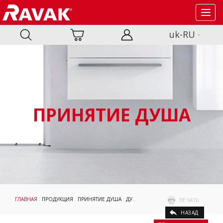
Toggl
navig
uk-RU
ПРИНЯТИЕ ДУША
ГЛАВНАЯ
:
ПРОДУКЦИЯ
:
ПРИНЯТИЕ ДУША
:
ДУШЕВЫЕ ПОДДОНЫ
:
KASKADA
: ДУ
ПЕЧАТЬ
НАЗАД