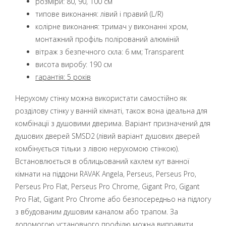
розміри: 80, 90, 100 см
типове виконання: лівий і правий (L/R)
колірне виконання: тримач у виконанні хром,
монтажний профіль полірований алюміній
вітраж з безпечного скла: 6 мм; Transparent
висота виробу: 190 см
гарантія: 5 років
Нерухому стінку можна використати самостійно як
розділову стінку у ванній кімнаті, також вона ідеальна для
комбінації з душовими дверима. Варіант призначений для
душових дверей SMSD2 (лівий варіант душових дверей
комбінується тільки з лівою нерухомою стінкою).
Встановлюється в облицьований кахлем кут ванної
кімнати на піддони RAVAK Angela, Perseus, Perseus Pro,
Perseus Pro Flat, Perseus Pro Chrome, Gigant Pro, Gigant
Pro Flat, Gigant Pro Chrome або безпосередньо на підлогу
з вбудованим душовим каналом або трапом. За
допомогою установчого профілю можна виправити