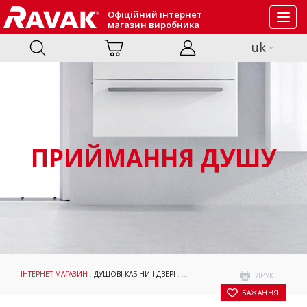
Офіційний інтернет
Toggl
магазин виробника
navig
uk
ПРИЙМАННЯ ДУШУ
ІНТЕРНЕТ МАГАЗИН
:
ДУШОВІ КАБІНИ І ДВЕРІ
:
ПРИЙМАННЯ ДУШУ
: НЕРУХОМА СТ
ДРУК
БАЖАННЯ