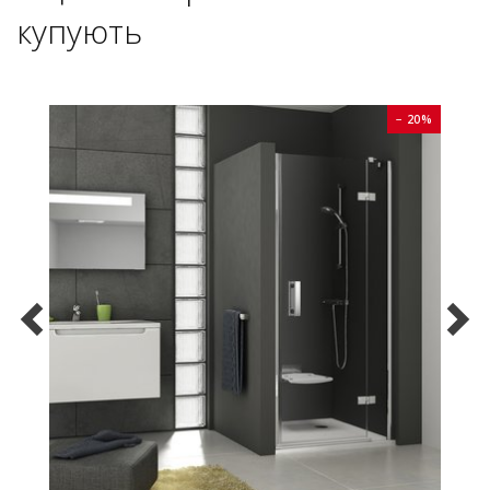
купують
0%
− 20%