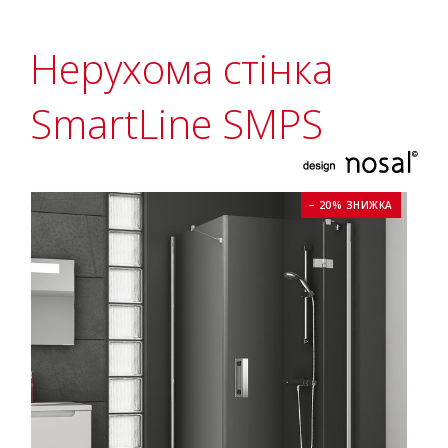
Нерухома стінка
SmartLine SMPS
− 20% ЗНИЖКА