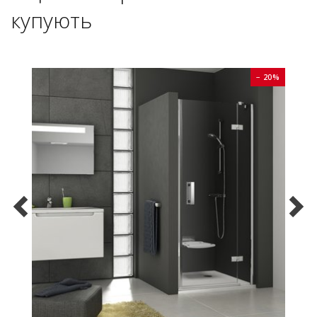
купують
0%
− 20%