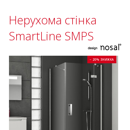
Нерухома стінка
SmartLine SMPS
− 20% ЗНИЖКА