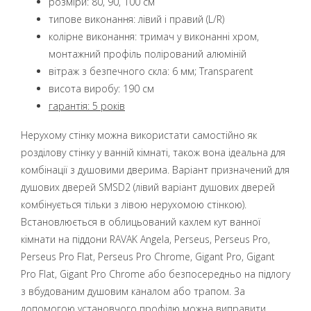
розміри: 80, 90, 100 см
типове виконання: лівий і правий (L/R)
колірне виконання: тримач у виконанні хром,
монтажний профіль полірований алюміній
вітраж з безпечного скла: 6 мм; Transparent
висота виробу: 190 см
гарантія: 5 років
Нерухому стінку можна використати самостійно як
розділову стінку у ванній кімнаті, також вона ідеальна для
комбінації з душовими дверима. Варіант призначений для
душових дверей SMSD2 (лівий варіант душових дверей
комбінується тільки з лівою нерухомою стінкою).
Встановлюється в облицьований кахлем кут ванної
кімнати на піддони RAVAK Angela, Perseus, Perseus Pro,
Perseus Pro Flat, Perseus Pro Chrome, Gigant Pro, Gigant
Pro Flat, Gigant Pro Chrome або безпосередньо на підлогу
з вбудованим душовим каналом або трапом. За
допомогою установчого профілю можна виправити