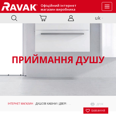
Офіційний інтернет
Toggl
магазин виробника
navig
uk
ПРИЙМАННЯ ДУШУ
ІНТЕРНЕТ МАГАЗИН
:
ДУШОВІ КАБІНИ І ДВЕРІ
:
ПРИЙМАННЯ ДУШУ
: НЕРУХОМА СТ
ДРУК
БАЖАННЯ