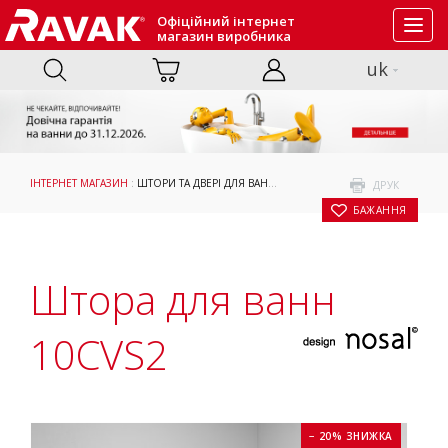
Офіційний інтернет
Toggl
магазин виробника
navig
uk
ІНТЕРНЕТ МАГАЗИН
:
ШТОРИ ТА ДВЕРІ ДЛЯ ВАНН
:
ПРИЙМАННЯ ВАННИ
: ШТОРА Д
ДРУК
БАЖАННЯ
Штора для ванн
10CVS2
− 20% ЗНИЖКА