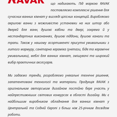
що надихають. Під маркою RAVAK
поставляємо комплексні рішення для
сучасних ванних кімнат у вигляді цілісних концепцій. Виробляємо
акрилові ванни з можливістю установки на них штор або
дверей для ванн, душові кабіни та двері, зокрема й у
нестандартних виконаннях, душові піддони, душові канали та
трапи. Також у нашому асортименті присутні умивальники з
литого мармуру, санітарна кераміка (унітази, біде та керамічні
умивальники), меблі для ванних кімнат, змішувачі та широкий
вибір практичних аксесуарів.
Ми задаємо тренди, розробляємо унікальні технічні рішення,
запатентовані технології та матеріали. Продукція RAVAK з
оригінальним авторським дизайном постійно бере участь у
найпрестижніших світових конкурсах в області дизайну. Ми є
найбільшим виробником обладнання для ванних кімнат у
Центральній та Східній Європі з більш ніж 25-річним досвідом
роботи.