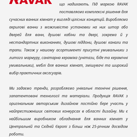
що надихають. Під маркою RAVAK
поставляємо комплексні рішення для
сучасних ванних кімнат у вигляді цілісних концепцій. Виробляємо
акрилові ванни з можливістю установки на них штор або
дверей для ванн, душові кабіни та двері, зокрема й у
нестандартних виконаннях, душові піддони, душові канали та
трапи. Також у нашому асортименті присутні умивальники з
литого мармуру, санітарна кераміка (унітази, біде та керамічні
умивальники), меблі для ванних кімнат, змішувачі та широкий
вибір практичних аксесуарів.
Ми задаємо тренди, розробляємо унікальні технічні рішення,
запатентовані технології та матеріали. Продукція RAVAK з
оригінальним авторським дизайном постійно бере участь у
найпрестижніших світових конкурсах в області дизайну. Ми є
найбільшим виробником обладнання для ванних кімнат у
Центральній та Східній Європі з більш ніж 25-річним досвідом
роботи.