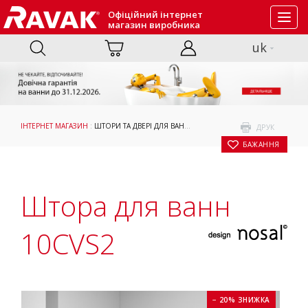
Офіційний інтернет
Toggl
магазин виробника
navig
uk
ІНТЕРНЕТ МАГАЗИН
:
ШТОРИ ТА ДВЕРІ ДЛЯ ВАНН
:
ПРИЙМАННЯ ВАННИ
: ШТОРА Д
ДРУК
БАЖАННЯ
Штора для ванн
10CVS2
− 20% ЗНИЖКА