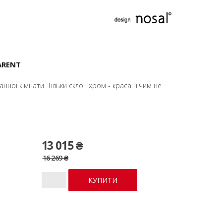
ARENT
ної кімнати. Тільки скло і хром - краса нічим не
13 015 ₴
16 269 ₴