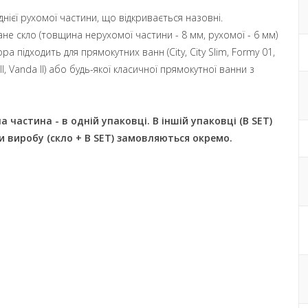
нієї рухомої частини, що відкривається назовні.
ане скло (товщина нерухомої частини - 8 мм, рухомої - 6 мм)
а підходить для прямокутних ванн (City, City Slim, Formy 01,
 II, Vanda II) або будь-якої класичної прямокутної ванни з
 частина - в одній упаковці. В іншій упаковці (B SET)
 виробу (скло + B SET) замовляються окремо.