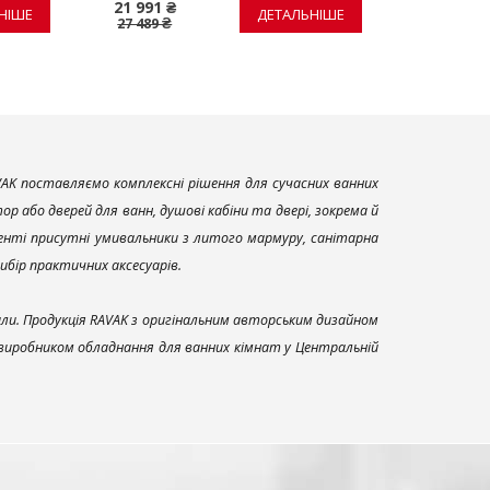
21 991 ₴
13 913 ₴
НІШЕ
ДЕТАЛЬНІШЕ
27 489 ₴
17 391 ₴
AK поставляємо комплексні рішення для сучасних ванних
р або дверей для ванн, душові кабіни та двері, зокрема й
енті присутні умивальники з литого мармуру, санітарна
вибір практичних аксесуарів.
али. Продукція RAVAK з оригінальним авторським дизайном
 виробником обладнання для ванних кімнат у Центральній