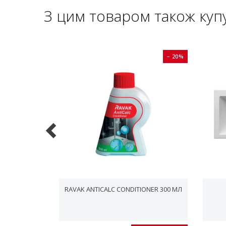
З цим товаром також куп
− 20%
− 20%
Ч ДЛЯ ВАННИ
RAVAK ANTICALC CONDITIONER 300 МЛ
И, ХРОМ