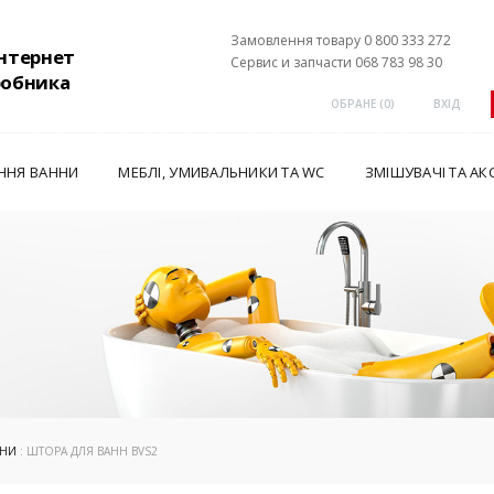
Замовлення товару 0 800 333 272
інтернет
Сервис и запчасти 068 783 98 30
робника
ОБРАНЕ (
0
)
ВХІД
ННЯ ВАННИ
МЕБЛІ, УМИВАЛЬНИКИ ТА WC
ЗМІШУВАЧІ ТА АК
ННИ
: ШТОРА ДЛЯ ВАНН BVS2