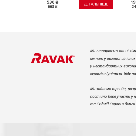
530 ₴
19
ЕТАЛЬНІШЕ
ДЕТАЛЬНІШЕ
663 ₴
24
Ми створюємо ванні кімн
кімнат у вигляді цілісни
у нестандартних викона
кераміка (унітази, біде 
Ми задаємо тренди, розр
постійно бере участь у 
та Східній Європі з біль