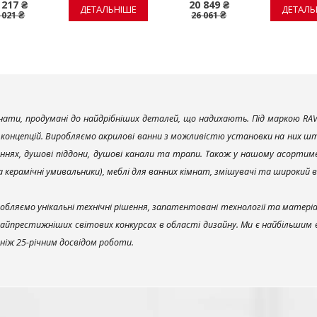
 217 ₴
20 849 ₴
ДЕТАЛЬНІШЕ
ДЕТАЛЬ
 021 ₴
26 061 ₴
ати, продумані до найдрібніших деталей, що надихають. Під маркою RAV
х концепцій. Виробляємо акрилові ванни з можливістю установки на них што
ннях, душові піддони, душові канали та трапи. Також у нашому асортим
та керамічні умивальники), меблі для ванних кімнат, змішувачі та широкий 
обляємо унікальні технічні рішення, запатентовані технології та матері
найпрестижніших світових конкурсах в області дизайну. Ми є найбільшим
ш ніж 25-річним досвідом роботи.