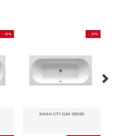
− 20%
− 20%
ВАННА CITY SLIM 180X80
B SE