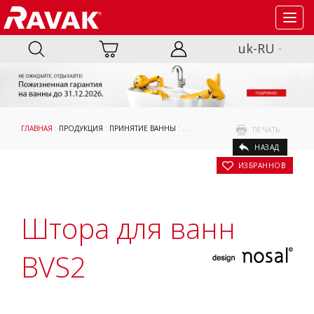
Toggl
navig
uk-RU
ГЛАВНАЯ
:
ПРОДУКЦИЯ
:
ПРИНЯТИЕ ВАННЫ
:
ШТОРЫ И ДВЕРИ ДЛЯ ВАНН
:
ДЛЯ П
ПЕЧАТЬ
НАЗАД
В ИЗБРАННОЕ
Штора для ванн
BVS2