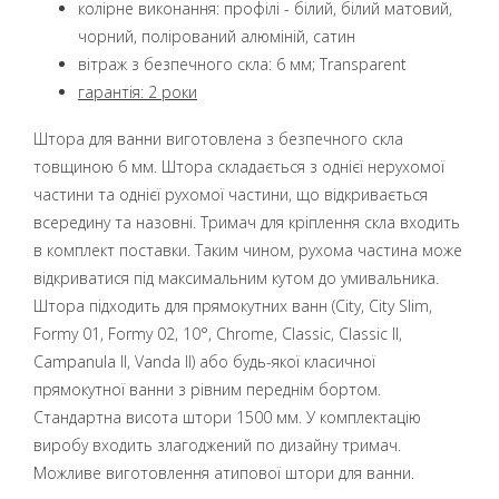
колірне виконання: профілі - білий, білий матовий,
чорний, полірований алюміній, сатин
вітраж з безпечного скла: 6 мм; Transparent
гарантія: 2 роки
Штора для ванни виготовлена з безпечного скла
товщиною 6 мм. Штора складається з однієї нерухомої
частини та однієї рухомої частини, що відкривається
всередину та назовні. Тримач для кріплення скла входить
в комплект поставки. Таким чином, рухома частина може
відкриватися під максимальним кутом до умивальника.
Штора підходить для прямокутних ванн (City, City Slim,
Formy 01, Formy 02, 10°, Chrome, Classic, Classic II,
Campanula II, Vanda II) або будь-якої класичної
прямокутної ванни з рівним переднім бортом.
Стандартна висота штори 1500 мм. У комплектацію
виробу входить злагоджений по дизайну тримач.
Можливе виготовлення атипової штори для ванни.