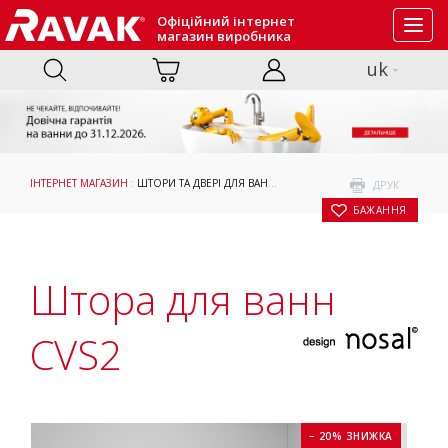
Офіційний інтернет
Toggl
магазин виробника
navig
uk
ІНТЕРНЕТ МАГАЗИН
:
ШТОРИ ТА ДВЕРІ ДЛЯ ВАНН
:
ПРИЙМАННЯ ВАННИ
: ШТОРА Д
ДРУК
БАЖАННЯ
Штора для ванн
CVS2
− 20% ЗНИЖКА