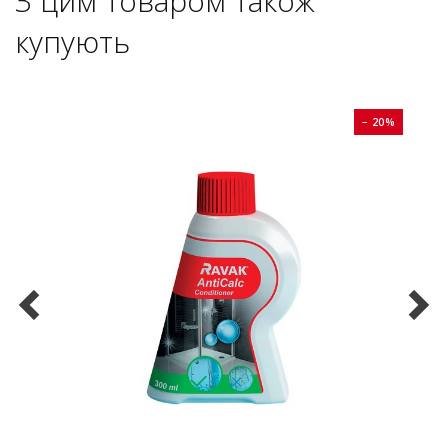
З цим товаром також
купують
0%
− 20%