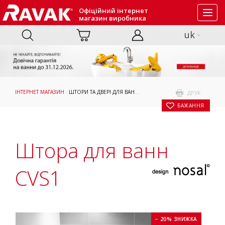
Офіційний інтернет
Toggl
магазин виробника
navig
uk
ІНТЕРНЕТ МАГАЗИН
:
ШТОРИ ТА ДВЕРІ ДЛЯ ВАНН
:
ПРИЙМАННЯ ВАННИ
: ШТОРА Д
ДРУК
БАЖАННЯ
Штора для ванн
CVS1
− 20% ЗНИЖКА