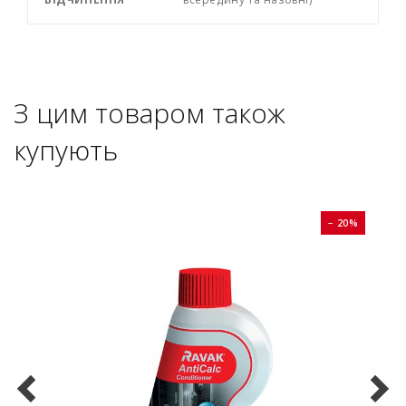
З цим товаром також
купують
0%
− 20%