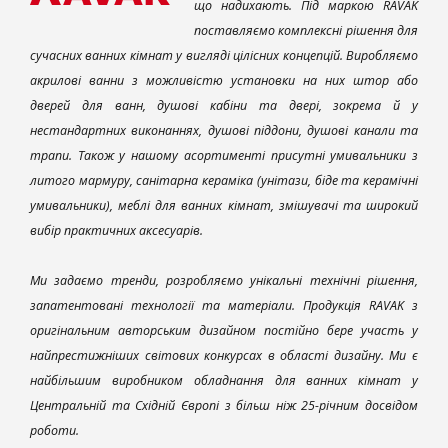
що надихають. Під маркою RAVAK
поставляємо комплексні рішення для
сучасних ванних кімнат у вигляді цілісних концепцій. Виробляємо
акрилові ванни з можливістю установки на них штор або
дверей для ванн, душові кабіни та двері, зокрема й у
нестандартних виконаннях, душові піддони, душові канали та
трапи. Також у нашому асортименті присутні умивальники з
литого мармуру, санітарна кераміка (унітази, біде та керамічні
умивальники), меблі для ванних кімнат, змішувачі та широкий
вибір практичних аксесуарів.
Ми задаємо тренди, розробляємо унікальні технічні рішення,
запатентовані технології та матеріали. Продукція RAVAK з
оригінальним авторським дизайном постійно бере участь у
найпрестижніших світових конкурсах в області дизайну. Ми є
найбільшим виробником обладнання для ванних кімнат у
Центральній та Східній Європі з більш ніж 25-річним досвідом
роботи.