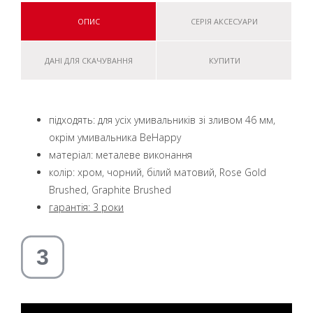
ОПИС
СЕРІЯ АКСЕСУАРИ
ДАНІ ДЛЯ СКАЧУВАННЯ
КУПИТИ
підходять: для усіх умивальників зі зливом 46 мм,
окрім умивальника BeHappy
матеріал: металеве виконання
колір: хром, чорний, білий матовий, Rose Gold
Brushed, Graphite Brushed
гарантія: 3 роки