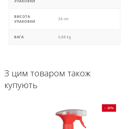
УПАКОВКИ
ВИСОТА
36 cm
УПАКОВКИ
ВАГА
0,88 kg
З цим товаром також
купують
0%
− 20%