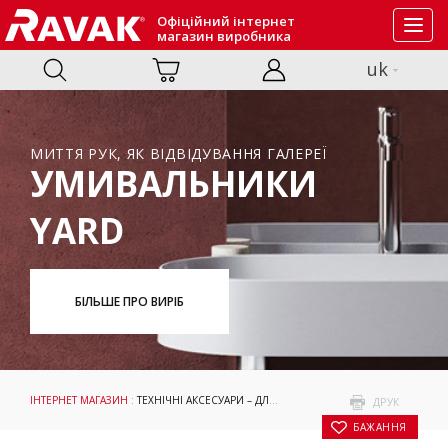
Офіційний інтернет
Toggl
магазин виробника
navig
uk
МИТТЯ РУК, ЯК ВІДВІДУВАННЯ ГАЛЕРЕЇ
УМИВАЛЬНИКИ
YARD
БІЛЬШЕ ПРО ВИРІБ
ІНТЕРНЕТ МАГАЗИН
:
ТЕХНІЧНІ АКСЕСУАРИ – ДЛЯ УМИВАЛЬНИКІВ
:
АКСЕСУАРИ
: С
ДРУК
БАЖАННЯ