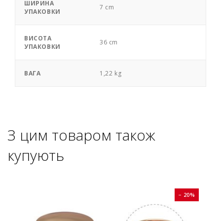
ШИРИНА
7 cm
УПАКОВКИ
ВИСОТА
36 cm
УПАКОВКИ
ВАГА
1,22 kg
З цим товаром також
купують
0%
− 20%