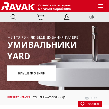
Офіційний інтернет
Toggl
магазин виробника
navig
uk
МИТТЯ РУК, ЯК ВІДВІДУВАННЯ ГАЛЕРЕЇ
УМИВАЛЬНИКИ
YARD
БІЛЬШЕ ПРО ВИРІБ
ІНТЕРНЕТ МАГАЗИН
:
ТЕХНІЧНІ АКСЕСУАРИ – ДЛЯ УМИВАЛЬНИКІВ
:
АКСЕСУАРИ
: С
ДРУК
БАЖАННЯ