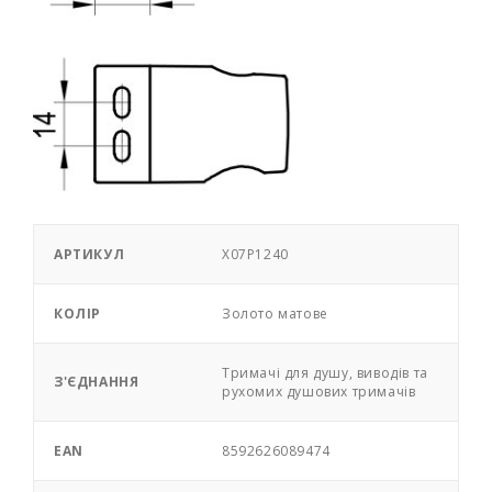
АРТИКУЛ
X07P1240
КОЛІР
Золото матове
Тримачі для душу, виводів та
З'ЄДНАННЯ
рухомих душових тримачів
EAN
8592626089474