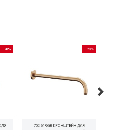
− 20%
− 20%
 ДЛЯ
702.61RGB КРОНШТЕЙН ДЛЯ
704.61