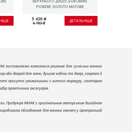
ОВЕ
ВЕРХНЬОГО ДУШУ, БОКОВИЙ,
ВЕРХНЬОГО 
PОЖЕВЕ ЗОЛОТО МАТОВЕ
PОЖЕВ
5 426 ₴
4 814 ₴
НІШЕ
ДЕТАЛЬНІШЕ
6 783 ₴
6 018 ₴
AK поставляємо комплексні рішення для сучасних ванних
р або дверей для ванн, душові кабіни та двері, зокрема й
енті присутні умивальники з литого мармуру, санітарна
вибір практичних аксесуарів.
али. Продукція RAVAK з оригінальним авторським дизайном
 виробником обладнання для ванних кімнат у Центральній