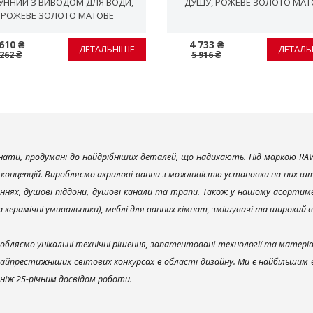
УННИЙ З ВИВОДОМ ДЛЯ ВОДИ,
ДУШУ, PОЖЕВЕ ЗОЛОТО МАТ
PОЖЕВЕ ЗОЛОТО МАТОВЕ
610 ₴
4 733 ₴
ДЕТАЛЬНІШЕ
ДЕТАЛЬ
 262 ₴
5 916 ₴
ати, продумані до найдрібніших деталей, що надихають. Під маркою RAV
х концепцій. Виробляємо акрилові ванни з можливістю установки на них што
ннях, душові піддони, душові канали та трапи. Також у нашому асортим
та керамічні умивальники), меблі для ванних кімнат, змішувачі та широкий 
обляємо унікальні технічні рішення, запатентовані технології та матері
найпрестижніших світових конкурсах в області дизайну. Ми є найбільшим
ш ніж 25-річним досвідом роботи.