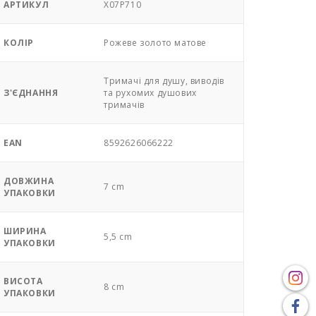
АРТИКУЛ
X07P710
КОЛІР
Pожеве золото матове
Тримачі для душу, виводів
З'ЄДНАННЯ
та рухомих душових
тримачів
EAN
8592626066222
ДОВЖИНА
7 cm
УПАКОВКИ
ШИРИНА
5,5 cm
УПАКОВКИ
ВИСОТА
8 cm
УПАКОВКИ