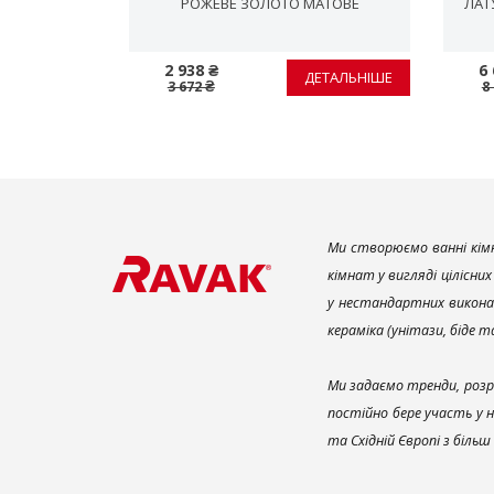
, PОЖЕВЕ
PОЖЕВЕ ЗОЛОТО МАТОВЕ
ЛАТ
ВЕ
2 938 ₴
6 
ЕТАЛЬНІШЕ
ДЕТАЛЬНІШЕ
3 672 ₴
8
Ми створюємо ванні кімн
кімнат у вигляді цілісни
у нестандартних викона
кераміка (унітази, біде 
Ми задаємо тренди, розр
постійно бере участь у 
та Східній Європі з біль