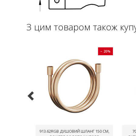
З цим товаром також куп
− 20%
− 20%
 ВИСУВНИМ
913.62RGB ДУШОВИЙ ШЛАНГ 150 СМ,
7