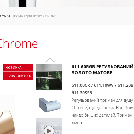
ЕСУАРИ
: ТРИМАЧ ДЛЯ ДУШУ CHROME
Chrome
611.60RGB РЕГУЛЬОВАНИЙ
НОВИНКА
ЗОЛОТО МАТОВЕ
− 20% ЗНИЖКА
611.00CR / 611.10WV / 611.20B
611.30SSB
Регульований тримач для душу в
Chrome, що дозволяє Вашій ду
найдрібніших деталей. Тримач
кімнат.