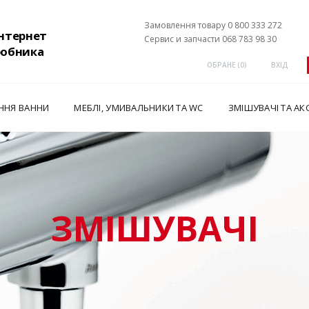
Замовлення товару 0 800 333 272
інтернет
Сервис и запчасти 068 783 98 30
робника
ОБРАНЕ (
0
)
ВХІД
ННЯ ВАННИ
МЕБЛІ, УМИВАЛЬНИКИ ТА WC
ЗМІШУВАЧІ ТА АК
ЗМІШУВАЧІ