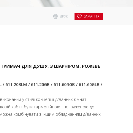
ДРУК
БАЖАННЯ
 ТРИМАЧ ДЛЯ ДУШУ, З ШАРНІРОМ, PОЖЕВЕ
L / 611.20BLM / 611.20GB / 611.60RGB / 611.60GLB /
иконаний у стилі концепції д/ванних кімнат
шовій кабіні бути гармонійною і погодженою до
 можна комбінувати з іншим обладнанням д/ванних