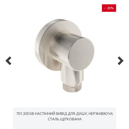
0%
− 20%
701.30SSB НАСТІННИЙ ВИВІД ДЛЯ ДУШУ, НЕРЖАВІЮЧА
СТАЛЬ ЩІТКОВАНА