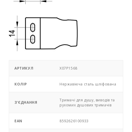
АРТИКУЛ
X07P1568
КОЛІР
Нержавіюча сталь шліфована
Тримачі для душу, виводів та
З'ЄДНАННЯ
рухомих душових тримачів
EAN
8592626100933