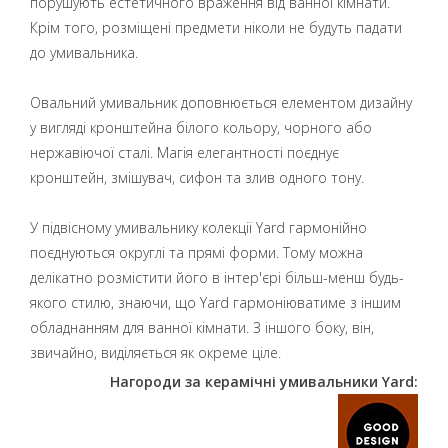
порушують естетичного враження від ванної кімнати.
Крім того, розміщені предмети ніколи не будуть падати
до умивальника.
Овальний умивальник доповнюється елементом дизайну
у вигляді кронштейна білого кольору, чорного або
нержавіючої сталі. Магія елегантності поєднує
кронштейн, змішувач, сифон та злив одного тону.
У підвісному умивальнику колекції Yard гармонійно
поєднуються округлі та прямі форми. Тому можна
делікатно розмістити його в інтер'єрі більш-менш будь-
якого стилю, знаючи, що Yard гармоніюватиме з іншим
обладнанням для ванної кімнати. З іншого боку, він,
звичайно, виділяється як окреме ціле.
Нагороди за керамічні умивальники Yard: