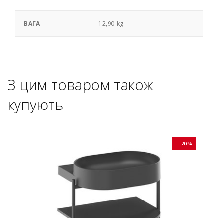
ВАГА
12,90 kg
З цим товаром також
купують
0%
− 20%