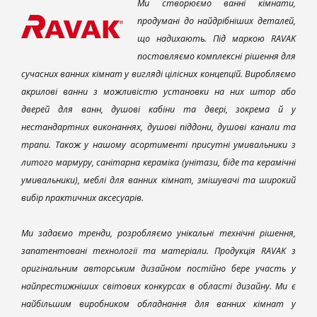
Ми створюємо ванні кімнати,
продумані до найдрібніших деталей,
що надихають. Під маркою RAVAK
поставляємо комплексні рішення для
сучасних ванних кімнат у вигляді цілісних концепцій. Виробляємо
акрилові ванни з можливістю установки на них штор або
дверей для ванн, душові кабіни та двері, зокрема й у
нестандартних виконаннях, душові піддони, душові канали та
трапи. Також у нашому асортименті присутні умивальники з
литого мармуру, санітарна кераміка (унітази, біде та керамічні
умивальники), меблі для ванних кімнат, змішувачі та широкий
вибір практичних аксесуарів.
Ми задаємо тренди, розробляємо унікальні технічні рішення,
запатентовані технології та матеріали. Продукція RAVAK з
оригінальним авторським дизайном постійно бере участь у
найпрестижніших світових конкурсах в області дизайну. Ми є
найбільшим виробником обладнання для ванних кімнат у