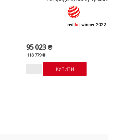
95 023 ₴
118 779 ₴