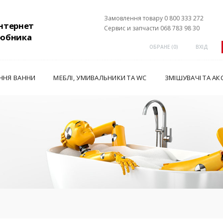
Замовлення товару 0 800 333 272
інтернет
Сервис и запчасти 068 783 98 30
робника
ОБРАНЕ (
0
)
ВХІД
ННЯ ВАННИ
МЕБЛІ, УМИВАЛЬНИКИ ТА WC
ЗМІШУВАЧІ ТА АК