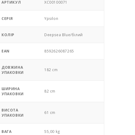
АРТИКУЛ
XC00100071
СЕРІЯ
Ypsilon
КОЛІР
Deepsea Blue/білий
EAN
8592626087265
ДОВЖИНА
182 cm
УПАКОВКИ
ШИРИНА
82 cm
УПАКОВКИ
ВИСОТА
61 cm
УПАКОВКИ
ВАГА
55,00 kg