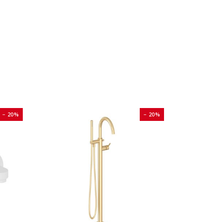
− 20%
− 20%