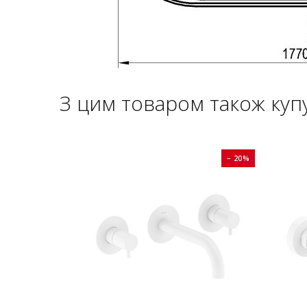
З цим товаром також куп
− 20%
− 20%