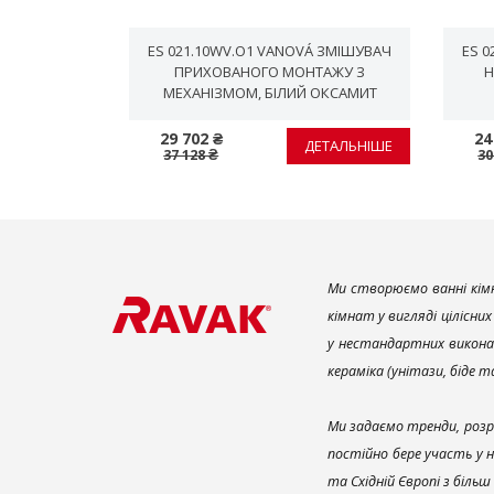
ІДЛОГОВИЙ
ES 021.10WV.O1 VANOVÁ ЗМІШУВАЧ
ES 
НН БЕЗ
ПРИХОВАНОГО МОНТАЖУ З
Н
, ЗОЛОТО
МЕХАНІЗМОМ, БІЛИЙ ОКСАМИТ
29 702 ₴
24
ЕТАЛЬНІШЕ
ДЕТАЛЬНІШЕ
37 128 ₴
30
Ми створюємо ванні кімн
кімнат у вигляді цілісни
у нестандартних викона
кераміка (унітази, біде 
Ми задаємо тренди, розр
постійно бере участь у 
та Східній Європі з біль