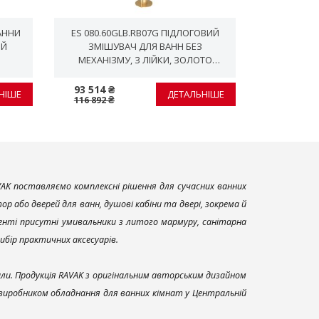
АННИ
ES 080.60GLB.RB07G ПІДЛОГОВИЙ
ES 021.10
ИЙ
ЗМІШУВАЧ ДЛЯ ВАНН БЕЗ
ПРИХО
МЕХАНІЗМУ, З ЛІЙКИ, ЗОЛОТО
МЕХАНІЗ
МАТОВЕ
93 514 ₴
29 702 ₴
НІШЕ
ДЕТАЛЬНІШЕ
116 892 ₴
37 128 ₴
AK поставляємо комплексні рішення для сучасних ванних
р або дверей для ванн, душові кабіни та двері, зокрема й
енті присутні умивальники з литого мармуру, санітарна
вибір практичних аксесуарів.
али. Продукція RAVAK з оригінальним авторським дизайном
 виробником обладнання для ванних кімнат у Центральній