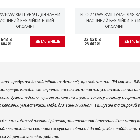
022.10WV ЗМІШУВАЧ ДЛЯ ВАННИ
EL 022.10WV ЗМІШУВАЧ ДЛЯ В
АСТІННИЙ БЕЗ ЛІЙКИ, БІЛИЙ
НАСТІННИЙ БЕЗ ЛІЙКИ, БІЛ
ОКСАМИТ
ОКСАМИТ
 643 ₴
22 930 ₴
ДЕТАЛЬНІШЕ
ДЕТАЛЬ
 804 ₴
28 662 ₴
ати, продумані до найдрібніших деталей, що надихають. Під маркою RAV
х концепцій. Виробляємо акрилові ванни з можливістю установки на них што
ннях, душові піддони, душові канали та трапи. Також у нашому асортим
та керамічні умивальники), меблі для ванних кімнат, змішувачі та широкий 
обляємо унікальні технічні рішення, запатентовані технології та матері
найпрестижніших світових конкурсах в області дизайну. Ми є найбільшим
ш ніж 25-річним досвідом роботи.