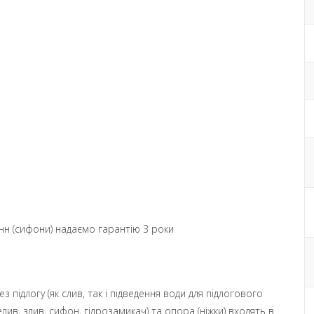
ванн (сифони) надаємо гарантію 3 роки
підлогу (як слив, так і підведення води для підлогового
лив, злив, сифон, гідрозамикач) та опора (ніжки) входять в