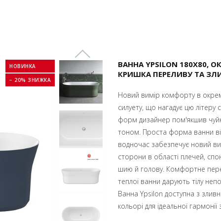
ВАННА YPSILON 180X80, О
НОВИНКА
КРИШКА ПЕРЕЛИВУ ТА ЗЛ
− 20% ЗНИЖКА
Новий вимір комфорту в окремо
силуету, що нагадує цю літеру 
форм дизайнер пом'якшив чуйн
тоном. Проста форма ванни ві
водночас забезпечує новий ви
сторони в області плечей, сп
шию й голову. Комфортне переб
теплої ванни дарують тілу неп
Ванна Ypsilon доступна з зли
кольорі для ідеальної гармоні