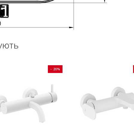
ують
− 20%