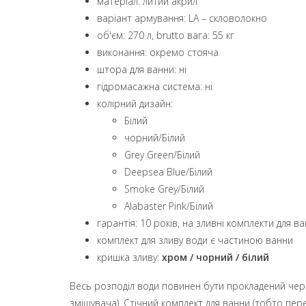
матеріал: литий акрил
варіант армування: LA – скловолокно
об'єм: 270 л, brutto вага: 55 кг
виконання: окремо стояча
штора для ванни: ні
гідромасажна система: ні
колірний дизайн:
Білий
чорний/Білий
Grey Green/Білий
Deepsea Blue/Білий
Smoke Grey/Білий
Alabaster Pink/Білий
гарантія: 10 років, на зливні комплекти для 
комплект для зливу води є частиною ванни
кришка зливу:
хром / чорний / білий
Весь розподіл води повинен бути прокладений через 
змішувача). Стічний комплект для ванни (тобто пере