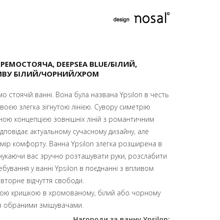
КРЕМОСТОЯЧА, DEEPSEA BLUE/БІЛИЙ,
ИВУ БІЛИЙ/ЧОРНИЙ/ХРОМ
 стоячій ванні. Вона була названа Ypsilon в честь
своєю злегка зігнутою лінією. Сувору симетрію
ою концепцією зовнішніх ліній з романтичним
дповідає актуальному сучасному дизайну, але
мір комфорту. Ванна Ypsilon злегка розширена в
онукаючи вас зручно розташувати руки, розслабити
ування у ванні Ypsilon в поєднанні з впливом
овторне відчуття свободи.
вною кришкою в хромованому, білий або чорному
ї з обраними змішувачами.
Нагороди за ванну Ypsilon: