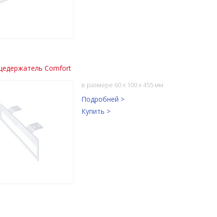
цедержатель Comfort
в размере 60 x 100 x 455 мм
Подробней >
Купить >