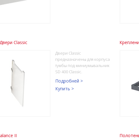
Двери Classic
Креплени
Двери Classic
предназначены для корпуса
тумбы под миниумывальник
SD 400 Classic.
Подробней >
Купить >
lance II
Полотенц