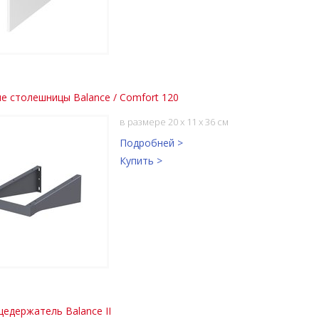
е столешницы Balance / Comfort 120
в размере 20 x 11 x 36 см
Подробней >
Купить >
едержатель Balance II