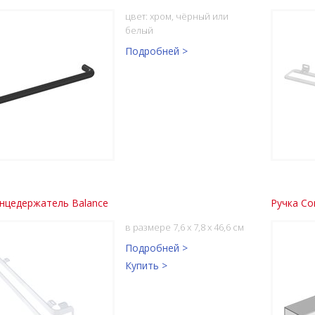
цвет: хром, чёрный или
белый
Подробней >
нцедержатель Balance
Ручка Com
в размере 7,6 x 7,8 x 46,6 см
Подробней >
Купить >