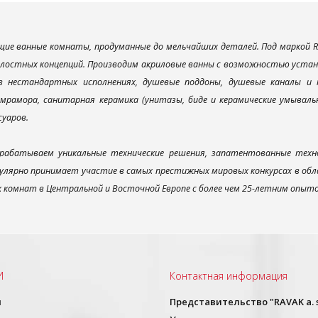
ие ванные комнаты, продуманные до мельчайших деталей. Под маркой R
елостных концепций. Производим акриловые ванны с возможностью устано
 в нестандартных исполнениях, душевые поддоны, душевые каналы 
мрамора, санитарная керамика (унитазы, биде и керамические умываль
суаров.
рабатываем уникальные технические решения, запатентованные техн
улярно принимает участие в самых престижных мировых конкурсах в об
х комнат в Центральной и Восточной Европе с более чем 25-летним опыт
И
Контактная информация
ы
Представительство "RAVAK a. s