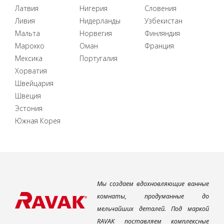
Латвия
Нигерия
Словения
Ливия
Нидерланды
Узбекистан
Мальта
Норвегия
Финляндия
Марокко
Оман
Франция
Мексика
Португалия
Хорватия
Швейцария
Швеция
Эстония
Южная Корея
Мы создаем вдохновляющие ванные
комнаты, продуманные до
мельчайших деталей. Под маркой
RAVAK поставляем комплексные