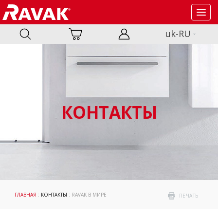
Toggl
navig
uk-RU
КОНТАКТЫ
ГЛАВНАЯ
:
КОНТАКТЫ
: RAVAK В МИРЕ
ПЕЧАТЬ