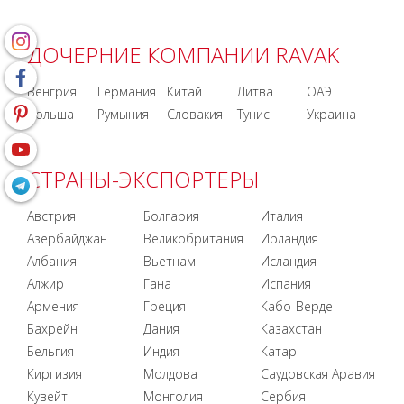
ДОЧЕРНИЕ КОМПАНИИ RAVAK
Венгрия
Германия
Китай
Литва
ОАЭ
Польша
Румыния
Словакия
Тунис
Украина
СТРАНЫ-ЭКСПОРТЕРЫ
Австрия
Болгария
Италия
Азербайджан
Великобритания
Ирландия
Албания
Вьетнам
Исландия
Алжир
Гана
Испания
Армения
Греция
Кабо-Верде
Бахрейн
Дания
Казахстан
Бельгия
Индия
Катар
Киргизия
Молдова
Саудовская Аравия
Кувейт
Монголия
Сербия