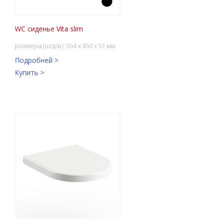
WC сиденье Vita slim
размеры (ш/д/в): 364 x 450 x 51 мм
Подробней >
Купить >