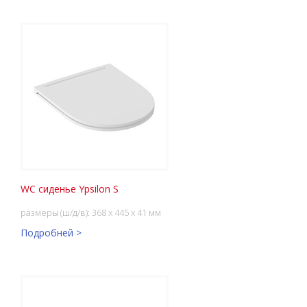
WC сиденье Ypsilon S
размеры (ш/д/в): 368 x 445 x 41 мм
Подробней >