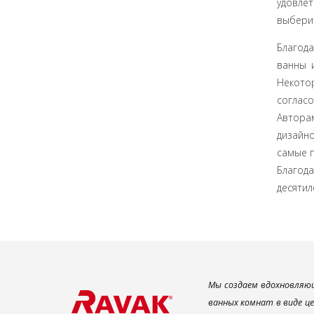
удовлет
выберит
Благода
ванны 
Некотор
согласо
Авторам
дизайн
самые 
Благод
десятил
Мы создаем вдохновляющ
ванных комнат в виде ц