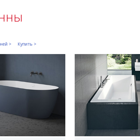
нны
ней >
Купить >