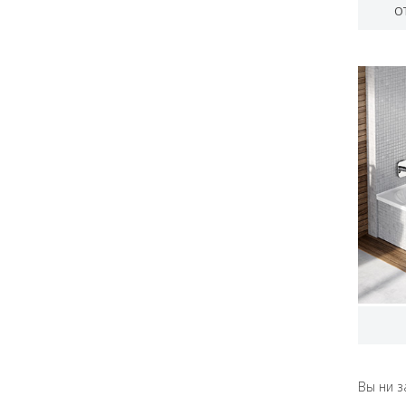
О
Вы ни з