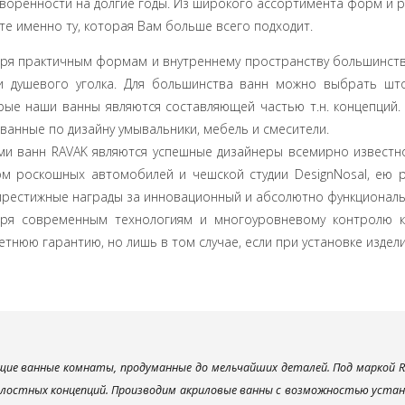
ворённости на долгие годы. Из широкого ассортимента форм и 
е именно ту, которая Вам больше всего подходит.
ря практичным формам и внутреннему пространству большинств
и душевого уголка. Для большинства ванн можно выбрать што
ые наши ванны являются составляющей частью т.н. концепций.
ванные по дизайну умывальники, мебель и смесители.
и ванн RAVAK являются успешные дизайнеры всемирно известной
ом роскошных автомобилей и чешской студии DesignNosal, ею 
престижные награды за инновационный и абсолютно функциональ
аря современным технологиям и многоуровневому контролю к
етнюю гарантию, но лишь в том случае, если при установке изде
ие ванные комнаты, продуманные до мельчайших деталей. Под маркой R
елостных концепций. Производим акриловые ванны с возможностью устано