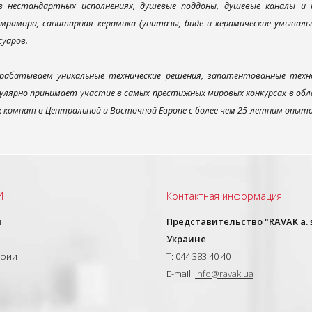
 в нестандартных исполнениях, душевые поддоны, душевые каналы 
мрамора, санитарная керамика (унитазы, биде и керамические умываль
суаров.
рабатываем уникальные технические решения, запатентованные техн
улярно принимает участие в самых престижных мировых конкурсах в об
х комнат в Центральной и Восточной Европе с более чем 25-летним опыт
И
Контактная информация
ы
Представительство "RAVAK a. s
Украине
афии
T: 044 383 40 40
E-mail:
info@ravak.ua