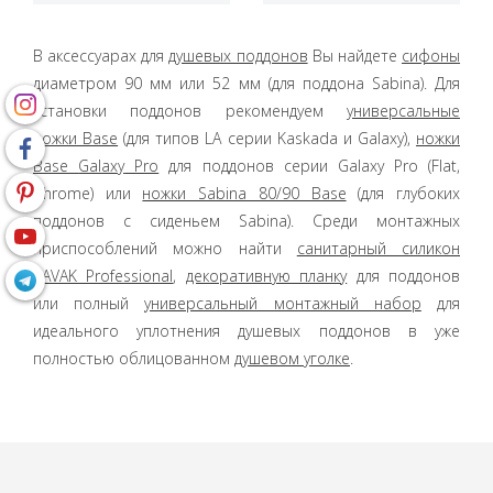
В аксессуарах для
душевых поддонов
Вы найдете
сифоны
диаметром 90 мм или 52 мм (для поддона Sabina). Для
установки поддонов рекомендуем
универсальные
ножки Base
(для типов LA серии Kaskada и Galaxy),
ножки
Base
Galaxy
Pro
для поддонов серии Galaxy Pro (Flat,
Chrome) или
ножки Sabina 80/90 Base
(для глубоких
поддонов с сиденьем Sabina). Среди монтажных
приспособлений можно найти
санитарный силикон
RAVAK Professional
,
декоративную планку
для поддонов
или полный
универсальный монтажный набор
для
идеального уплотнения душевых поддонов в уже
полностью облицованном
душевом уголке
.