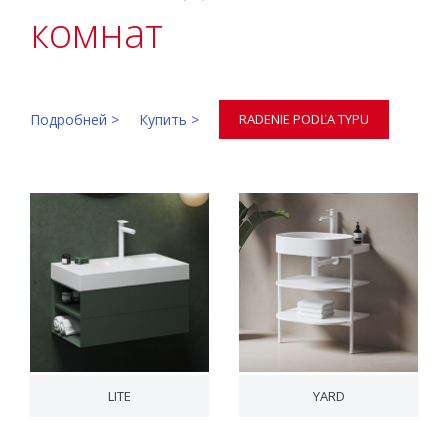
комнат
Подробней >
Купить >
RADENIE PODĽA TYPU
LITE
YARD