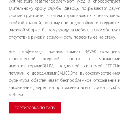
(AntiMoistureTreatment)облегчают уход и способствуют
длительному сроку службы. Дверцы покрываются двумя
слоями грунтовки, а затем окрашиваются чрезвычайно
стойкой краской, поэтому они водостойкие и поддаются
влажной уборке. Легкому уходу за мебелью способствует
отсутствие ручек и возможность повесить ее на стену.
Все шкафчикидля ванных комнат RAVAK оснащены
качественной ходовой частью с масляными
амортизаторамиBLUM, подвесной системойHETTICHи
петлями с доводчикамиSALICE.Эта высококачественная
фурнитура обеспечивает беспроблемное открывание и
закрывание дверец на протяжении всего срока службы
мебели.
СОРТИРОВКА ПО ТИПУ