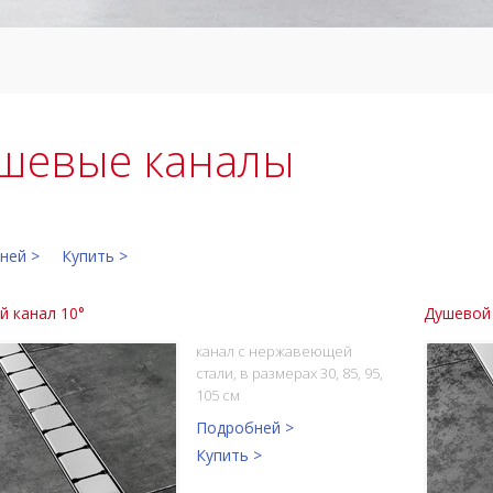
шевые каналы
ней >
Купить >
й канал 10°
Душевой
канал с нержавеющей
стали, в размерах 30, 85, 95,
105 см
Подробней >
Купить >