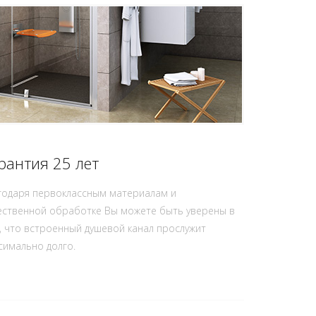
рантия 25 лет
годаря первоклассным материалам и
ественной обработке Вы можете быть уверены в
, что встроенный душевой канал прослужит
симально долго.