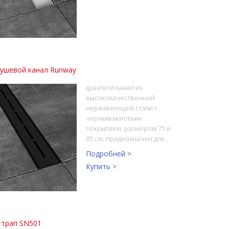
душевой канал Runway
душевой канал из
высококачественной
нержавеющей стали с
черным матовым
покрытием, размером 75 и
85 см, предназначен для…
Подробней >
Купить >
 трап SN501