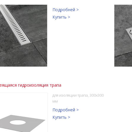
Подробней >
Купить >
еящаяся гидроизоляция трапа
для изоляции трапа, 300x300
мм
Подробней >
Купить >