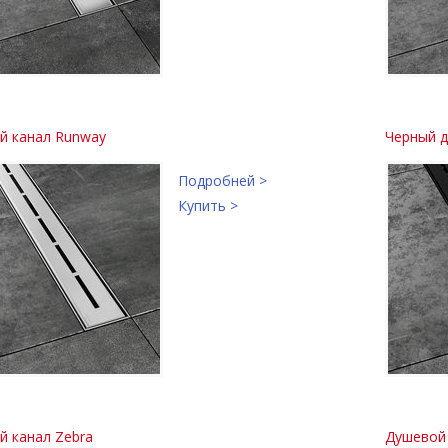
й канал Runway
Черный 
Подробней >
Купить >
й канал Zebra
Душевой