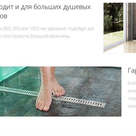
одит и для больших душевых
ков
 850, 950 или 1050 мм идеально подойдут для
х пространств большой величины.
Га
Бла
кач
том
мак