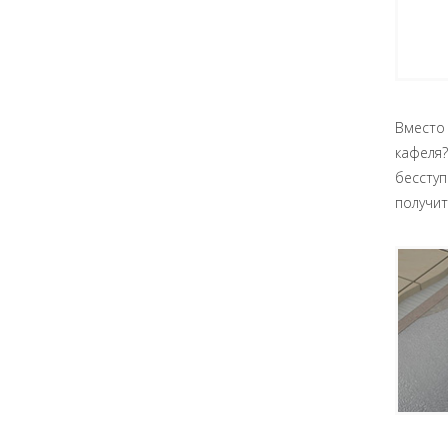
Вместо
кафеля
бессту
получит