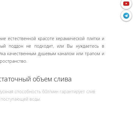
ие естественной красоте керамической плитки и
ный поддон не подходит, или Вы нуждаетесь в
лка качественным душевым каналом или трапом и
пространство.
статочный объем слива
ускная способность 60л/мин гарантирует слив
 поступающей воды.