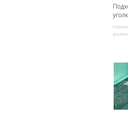
Подх
угол
Размеры
душевы