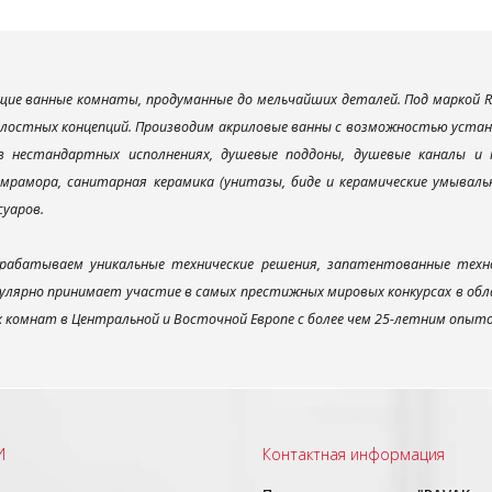
ие ванные комнаты, продуманные до мельчайших деталей. Под маркой R
елостных концепций. Производим акриловые ванны с возможностью устано
 в нестандартных исполнениях, душевые поддоны, душевые каналы 
мрамора, санитарная керамика (унитазы, биде и керамические умываль
суаров.
рабатываем уникальные технические решения, запатентованные техн
улярно принимает участие в самых престижных мировых конкурсах в об
х комнат в Центральной и Восточной Европе с более чем 25-летним опыт
И
Контактная информация