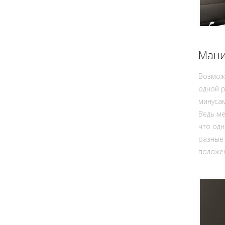
Мани
Возможн
одной р
минусам
Ведь ме
что одн
разные
положен