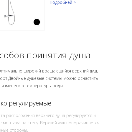
Подробней >
собов принятия душа
Оптимально широкий вращающийся верхний душ,
мфорт.Двойные душевые системы можно оснастить
к изменению температуры воды.
гко регулируемые
та расположения верхнего душа регулируется и
е монтажа на стену. Верхний душ поворачивается
зные стороны.