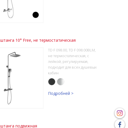
штанга 10° Free, не термостатическая
TD F 098.00, TD F 098.00BLM,
не термостатическая, с
лейкой, регулируемая,
подходит для всех душевых
кабин
Подробней >
 штанга подвижная