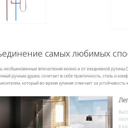
единение самых любимых спо
ть необыкновенные впечатления можно и от ежедневной рутины.
нный ручным душем, сочетает в себе практичность, стиль и ко
есителем, который во время купания отвечает за устойчивость 
Ле
Высо
посл
в ра