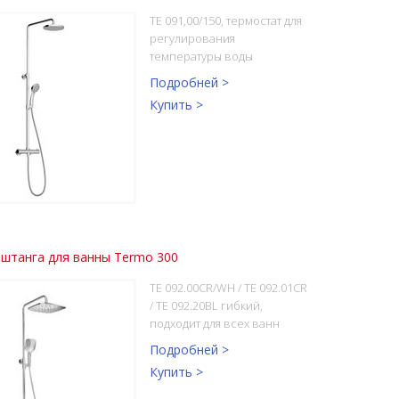
TE 091,00/150, термостат для
регулирования
температуры воды
Подробней >
Купить >
штанга для ванны Termo 300
TE 092.00CR/WH / TE 092.01CR
/ TE 092.20BL гибкий,
подходит для всех ванн
Подробней >
Купить >