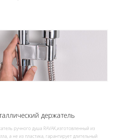
таллический держатель
атель ручного душа RAVAK,изготовленный из
лла, а не из пластика, гарантирует длительный