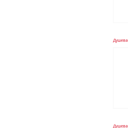
Душева
Душева