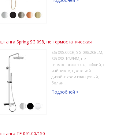
Подробней >
штанга Spring SG 098, не термостатическая
SG 098.00CR, SG 098.20BLM,
SG 098.10WHM, не
термостатическая, гибкий, с
чайником, цветовой
дизайн: хром глянцевый,
белый…
Подробней >
штанга TE 091.00/150