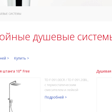
ШЕВЫЕ СИСТЕМЫ
ойные душевые систем
ней >
Купить >
 штанга 10° Free
Душевая 
TD F 091.00CR / TD F 091.20BL,
с термостатическим
смесителем и лейкой
Подробней >