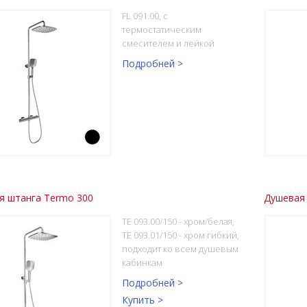
FL 091.00, с
термостатическим
смесителем и лейкой
Подробней >
я штанга Termo 300
Душевая 
TE 093.00/150 - хром/белая,
TE 093.01/150 - хром гибкий,
подходит ко всем душевым
кабинкам
Подробней >
Купить >