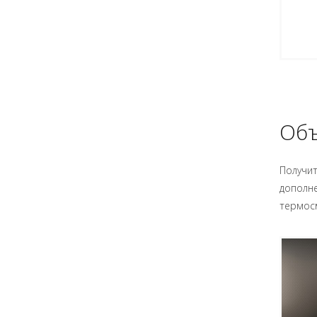
Объ
Получи
дополне
термосм