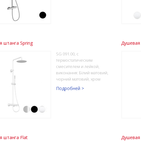
 штанга Spring
Душевая 
SG 091.00, с
термостатическим
смесителем и лейкой,
виконання: Білий матовий,
чорний матовий, хром
Подробней >
 штанга Flat
Душевая 