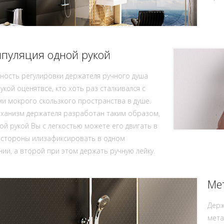
пуляция одной рукой
ость регулировки держателя ручного душа
укой оценятвсе, кто хоть раз сталкивался с
и мокрого скользкого пространства в душе.
ханизм держателя разработан таким образом,
ой рукой Вы с легкостью можете его двигать в
 стороны илизафиксировать в одном
ии, а второй при этом держать ручную лейку.
Ме
Держ
мета