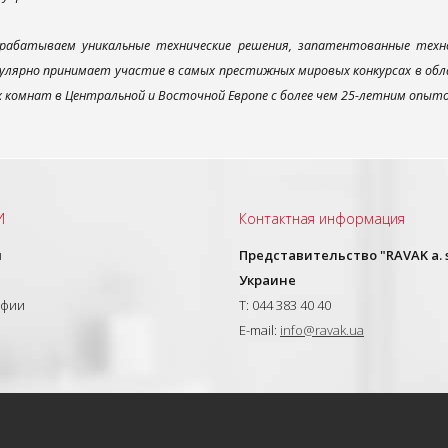
рабатываем уникальные технические решения, запатентованные техн
улярно принимает участие в самых престижных мировых конкурсах в об
х комнат в Центральной и Восточной Европе с более чем 25-летним опыт
И
Контактная информация
ы
Представительство "RAVAK a. s
Украине
афии
T: 044 383 40 40
E-mail:
info@ravak.ua