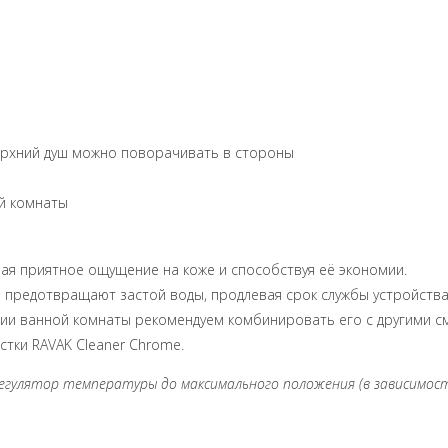
верхний душ можно поворачивать в стороны
ой комнаты
вая приятное ощущение на коже и способствуя её экономии.
 предотвращают застой воды, продлевая срок службы устройств
ии ванной комнаты рекомендуем комбинировать его с другими см
тки RAVAK Cleaner Chrome.
регулятор температуры до максимального положения (в зависимо