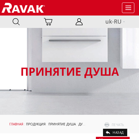
Toggl
navig
uk-RU
ПРИНЯТИЕ ДУША
ГЛАВНАЯ
:
ПРОДУКЦИЯ
:
ПРИНЯТИЕ ДУША
:
ДУШЕВЫЕ ПОДДОНЫ
:
KASKADA
: ДУ
ПЕЧАТЬ
НАЗАД