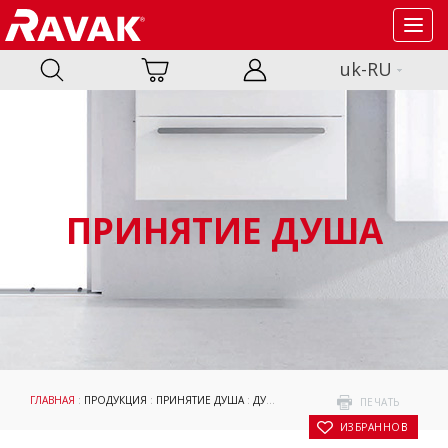
Toggl
navig
uk-RU
ПРИНЯТИЕ ДУША
ГЛАВНАЯ
:
ПРОДУКЦИЯ
:
ПРИНЯТИЕ ДУША
:
ДУШЕВЫЕ ПОДДОНЫ
:
KASKADA
: ДУ
ПЕЧАТЬ
В ИЗБРАННОЕ