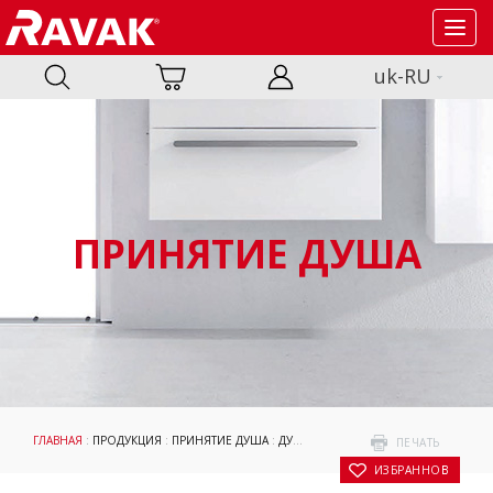
Toggl
navig
uk-RU
ПРИНЯТИЕ ДУША
ГЛАВНАЯ
:
ПРОДУКЦИЯ
:
ПРИНЯТИЕ ДУША
:
ДУШЕВЫЕ УГОЛКИ И ДВЕРИ
:
BLIX II
: 
ПЕЧАТЬ
В ИЗБРАННОЕ