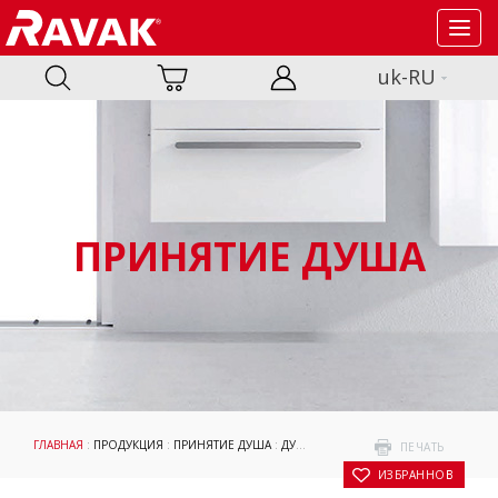
Toggl
navig
uk-RU
ПРИНЯТИЕ ДУША
ГЛАВНАЯ
:
ПРОДУКЦИЯ
:
ПРИНЯТИЕ ДУША
:
ДУШЕВЫЕ УГОЛКИ И ДВЕРИ
:
CHROM
ПЕЧАТЬ
В ИЗБРАННОЕ