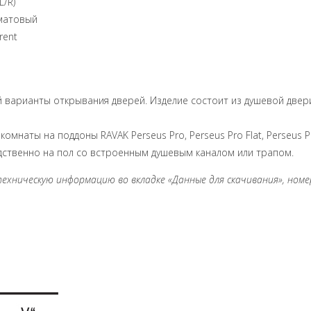
L/R)
 матовый
rent
 варианты открывания дверей. Изделие состоит из душевой двери
мнаты на поддоны RAVAK Perseus Pro, Perseus Pro Flat, Perseus Pro
средственно на пол со встроенным душевым каналом или трапом.
ническую информацию во вкладке «Данные для скачивания», номер 