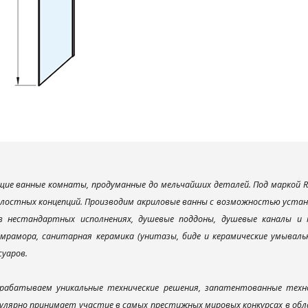
ие ванные комнаты, продуманные до мельчайших деталей. Под маркой R
елостных концепций. Производим акриловые ванны с возможностью устано
 в нестандартных исполнениях, душевые поддоны, душевые каналы 
мрамора, санитарная керамика (унитазы, биде и керамические умываль
суаров.
рабатываем уникальные технические решения, запатентованные техн
улярно принимает участие в самых престижных мировых конкурсах в об