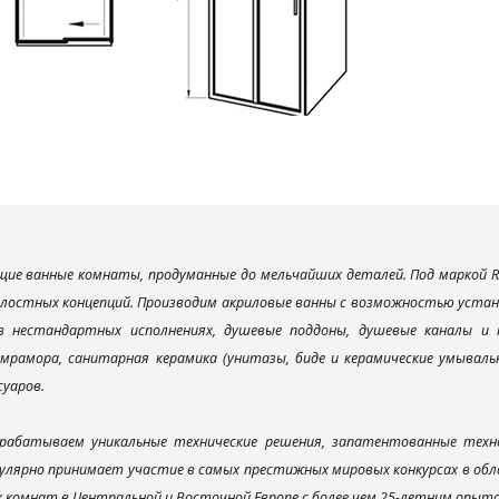
ие ванные комнаты, продуманные до мельчайших деталей. Под маркой R
елостных концепций. Производим акриловые ванны с возможностью устано
 в нестандартных исполнениях, душевые поддоны, душевые каналы 
мрамора, санитарная керамика (унитазы, биде и керамические умываль
суаров.
рабатываем уникальные технические решения, запатентованные техн
улярно принимает участие в самых престижных мировых конкурсах в об
х комнат в Центральной и Восточной Европе с более чем 25-летним опыт