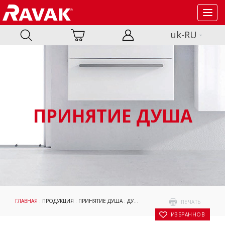
Toggl
navig
uk-RU
ПРИНЯТИЕ ДУША
ГЛАВНАЯ
:
ПРОДУКЦИЯ
:
ПРИНЯТИЕ ДУША
:
ДУШЕВЫЕ УГОЛКИ И ДВЕРИ
:
CHROM
ПЕЧАТЬ
В ИЗБРАННОЕ