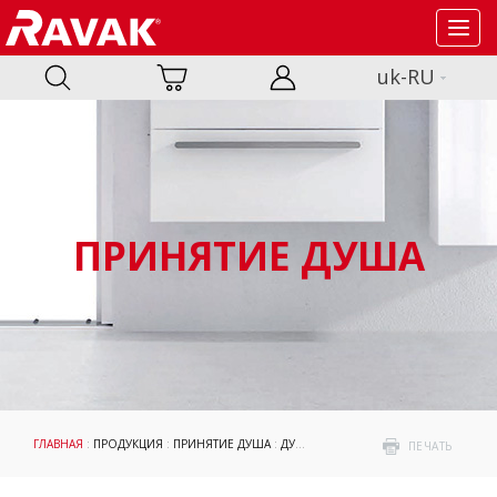
Toggl
navig
uk-RU
ПРИНЯТИЕ ДУША
ГЛАВНАЯ
:
ПРОДУКЦИЯ
:
ПРИНЯТИЕ ДУША
:
ДУШЕВЫЕ ПОДДОНЫ
: GALAXY
ПЕЧАТЬ