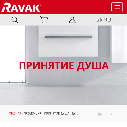
Toggl
navig
uk-RU
ПРИНЯТИЕ ДУША
ГЛАВНАЯ
:
ПРОДУКЦИЯ
:
ПРИНЯТИЕ ДУША
:
ДУШЕВЫЕ ПОДДОНЫ ПО ФОРМЕ
: Д
ПЕЧАТЬ