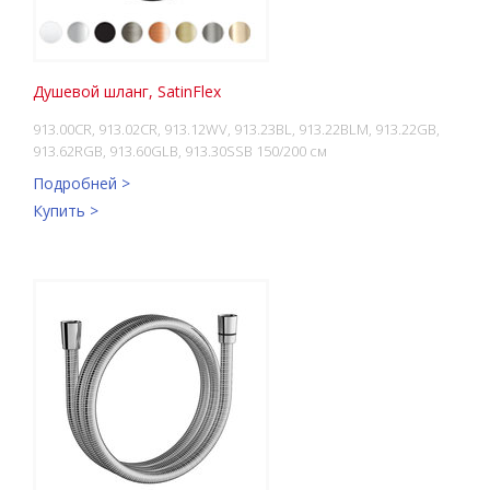
Душевой шланг, SatinFlex
913.00CR, 913.02CR, 913.12WV, 913.23BL, 913.22BLM, 913.22GB,
913.62RGB, 913.60GLB, 913.30SSB 150/200 см
Подробней >
Купить >