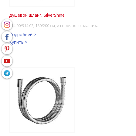
Душевой шланг, SilverShine
914.00/914.02, 150/200 см, из прочного пластика
Подробней >
Купить >