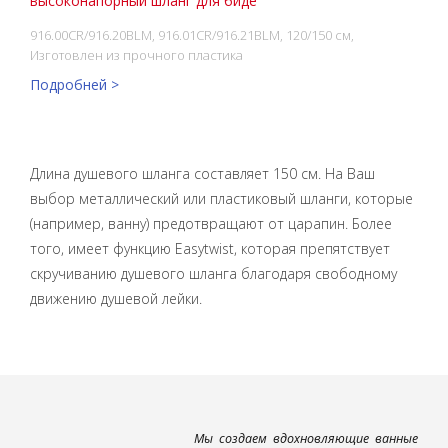
высоконапорный шланг для биде
916.00CR/916.20BLM, 916.01CR/916.21BLM, 120/150 см,
Изготовлен из прочного пластика
Подробней >
Длина душевого шланга составляет 150 см. На Ваш
выбор металлический или пластиковый шланги, которые
(например, ванну) предотвращают от царапин. Более
того, имеет функцию Easytwist, которая препятствует
скручиванию душевого шланга благодаря свободному
движению душевой лейки.
Мы создаем вдохновляющие ванные