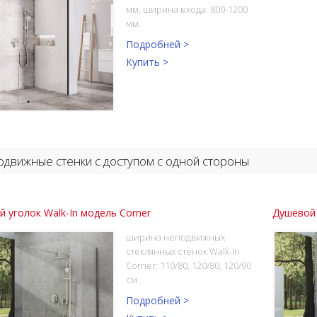
мм, ширина входа: 800-1200
мм.
Подробней >
Купить >
движные стенки с доступом с одной стороны
 уголок Walk-In модель Corner
Душевой 
ширина неподвижных
стеклянных стенок Walk-In
Corner: 110/80, 120/80, 120/90
см
Подробней >