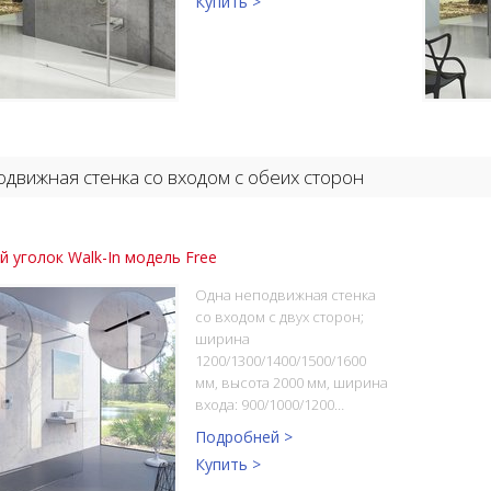
Купить >
движная стенка со входом с обеих сторон
 уголок Walk-In модель Free
Одна неподвижная стенка
со входом с двух сторон;
ширина
1200/1300/1400/1500/1600
мм, высота 2000 мм, ширина
входа: 900/1000/1200…
Подробней >
Купить >