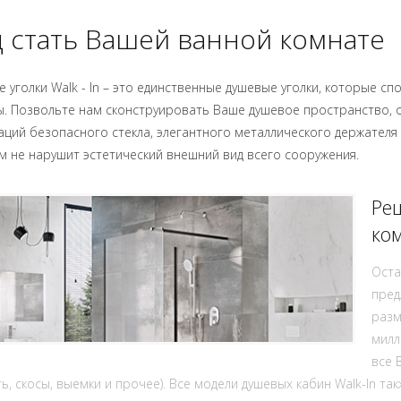
 стать Вашей ванной комнате
 уголки Walk - In – это единственные душевые уголки, которые 
. Позвольте нам сконструировать Ваше душевое пространство, 
ций безопасного стекла, элегантного металлического держателя
 не нарушит эстетический внешний вид всего сооружения.
Ре
ко
Оста
пред
разм
милл
все 
ть, скосы, выемки и прочее). Все модели душевых кабин Walk-In т