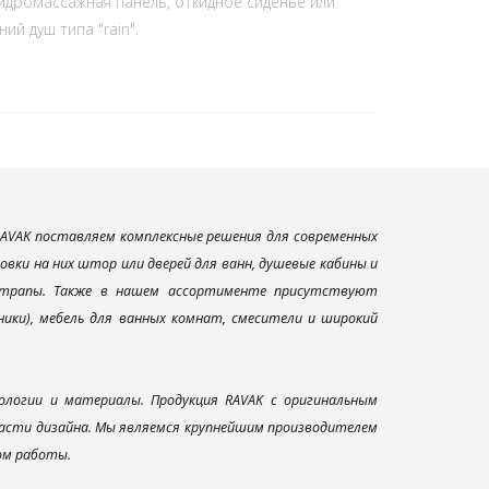
гидромассажная панель, откидное сиденье или
ний душ типа "rain".
AVAK поставляем комплексные решения для современных
вки на них штор или дверей для ванн, душевые кабины и
и трапы. Также в нашем ассортименте присутствуют
ники), мебель для ванных комнат, смесители и широкий
ологии и материалы. Продукция RAVAK с оригинальным
ласти дизайна. Мы являемся крупнейшим производителем
ом работы.