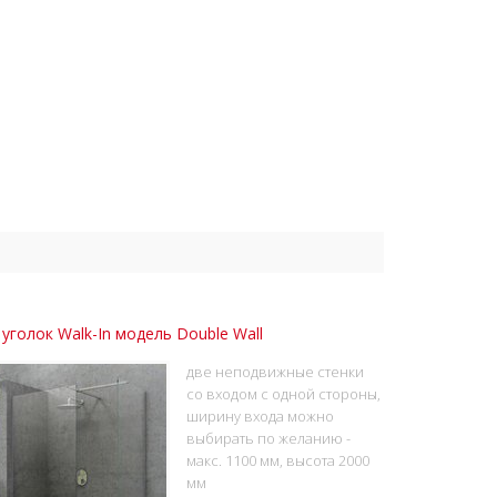
уголок Walk-In модель Double Wall
две неподвижные стенки
со входом с одной стороны,
ширину входа можно
выбирать по желанию -
макс. 1100 мм, высота 2000
мм