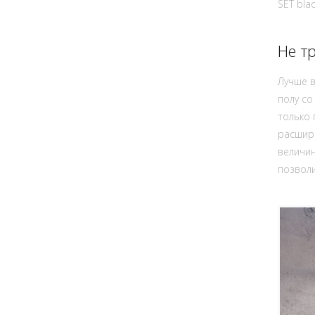
SET bla
Не т
Лучше в
полу со
только 
расшир
величин
позвол