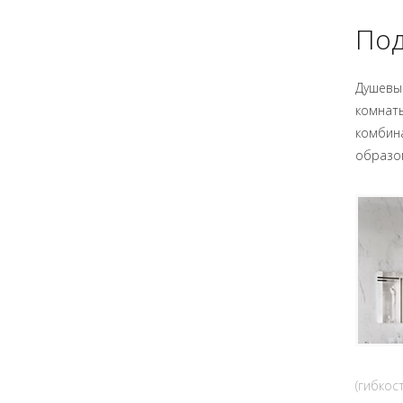
Под
Душевые
комнаты
комбина
образом
(гибкос