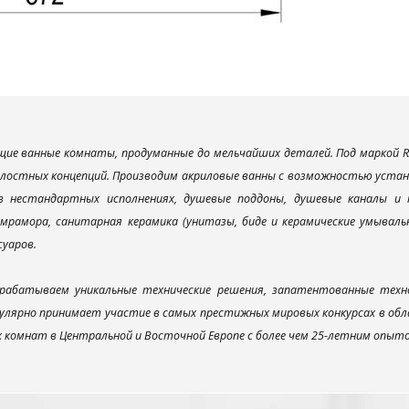
ие ванные комнаты, продуманные до мельчайших деталей. Под маркой R
елостных концепций. Производим акриловые ванны с возможностью устано
 в нестандартных исполнениях, душевые поддоны, душевые каналы 
мрамора, санитарная керамика (унитазы, биде и керамические умываль
суаров.
рабатываем уникальные технические решения, запатентованные техн
улярно принимает участие в самых престижных мировых конкурсах в об
х комнат в Центральной и Восточной Европе с более чем 25-летним опыт