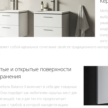
Ке
Мебе
выбр
умыв
моде
(нап
изго
вляет собой идеальное сочетание свойств традиционного матер
.
тые и открытые поверхности
хранения
ебели Balance II включает в себя две товарные
 Она подойдет как любителям скрытых мест для
я вещей, так и для тех кто предпочитает
ник с тумбой, в которой находятся ящики.