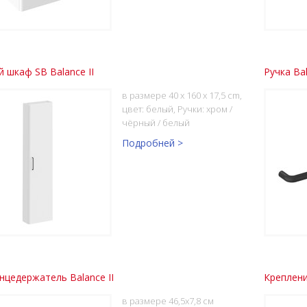
 шкаф SB Balance II
Ручка Bal
в размере 40 x 160 x 17,5 cm,
цвет: белый, Ручки: хром /
чёрный / белый
Подробней >
цедержатель Balance II
Креплени
в размере 46,5x7,8 см