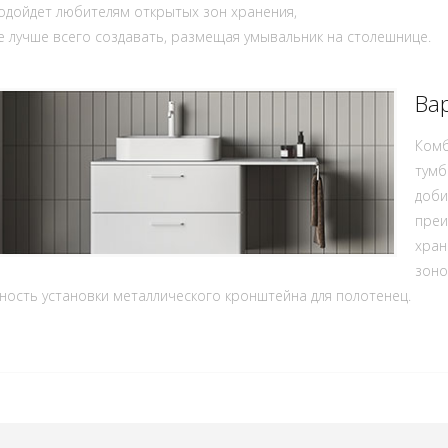
одойдет любителям открытых зон хранения,
 лучше всего создавать, размещая умывальник на столешнице.
Ва
Комб
тумб
доби
преи
хран
зоно
ость установки металлического кронштейна для полотенец.