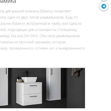
рамика
ль для ванной комнаты Balance позволяет
ать один из двух типов умывальников, будь то
альник Balance, встроенный в тумбу, или одна из
лей, подходящих для установки на столешницу
ример, Uni или Uni Slim). Оба типа умывальников
товлены из прочной керамики, которая
иала, проверенного сотнями лет и вневременного