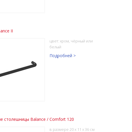
ance II
цвет: хром, чёрный или
белый
Подробней >
е столешницы Balance / Comfort 120
в размере 20 x 11 x 36 см