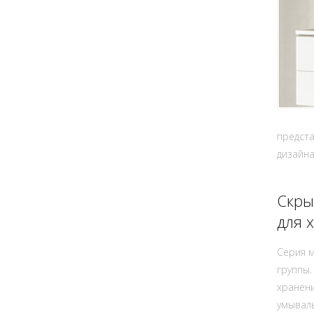
предста
дизайна
Скры
для 
Серия м
группы.
хранени
умываль