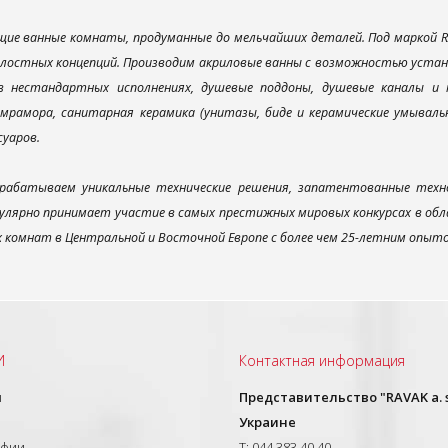
ие ванные комнаты, продуманные до мельчайших деталей. Под маркой R
елостных концепций. Производим акриловые ванны с возможностью устано
 в нестандартных исполнениях, душевые поддоны, душевые каналы 
мрамора, санитарная керамика (унитазы, биде и керамические умываль
суаров.
рабатываем уникальные технические решения, запатентованные техн
улярно принимает участие в самых престижных мировых конкурсах в об
х комнат в Центральной и Восточной Европе с более чем 25-летним опыт
И
Контактная информация
ы
Представительство "RAVAK a. s
Украине
афии
T: 044 383 40 40