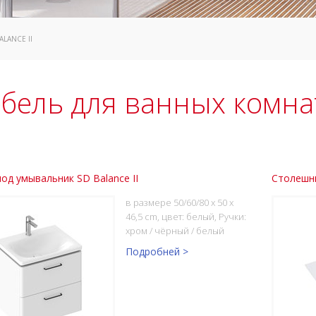
ALANCE II
бель для ванных комнат 
од умывальник SD Balance II
Столешни
в размере 50/60/80 x 50 x
46,5 cm, цвет: белый, Ручки:
хром / чёрный / белый
Подробней >