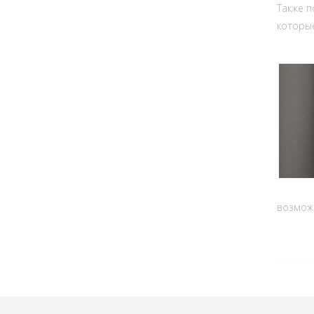
Также п
которые
возможн