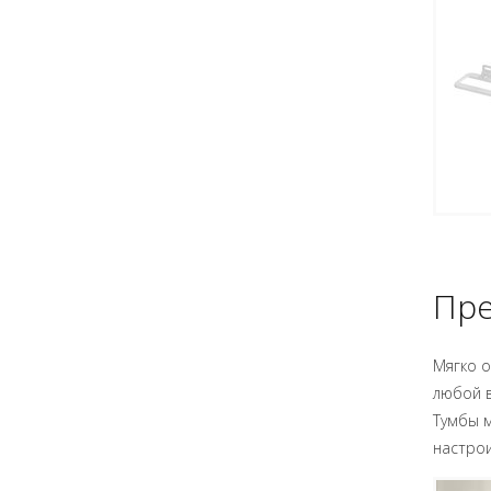
Пре
Мягко о
любой в
Тумбы м
настро