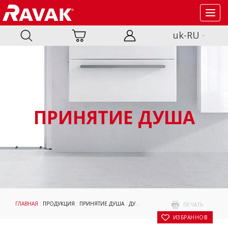
Toggl
navig
uk-RU
ПРИНЯТИЕ ДУША
ГЛАВНАЯ
:
ПРОДУКЦИЯ
:
ПРИНЯТИЕ ДУША
:
ДУШЕВЫЕ ПОДДОНЫ
:
АКСЕССУАРЫ
:
ПЕЧАТЬ
В ИЗБРАННОЕ