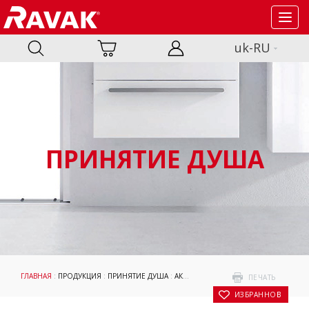
Toggl
navig
uk-RU
ПРИНЯТИЕ ДУША
ГЛАВНАЯ
:
ПРОДУКЦИЯ
:
ПРИНЯТИЕ ДУША
:
АКСЕССУАРЫ
:
РЕГУЛИРУЮЩИЕ ПРОФ
ПЕЧАТЬ
В ИЗБРАННОЕ