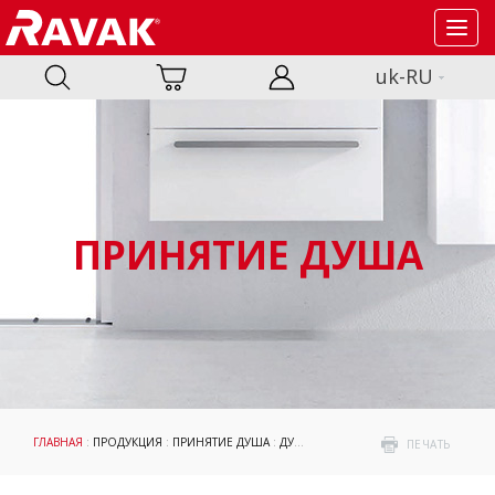
Toggl
navig
uk-RU
ПРИНЯТИЕ ДУША
ГЛАВНАЯ
:
ПРОДУКЦИЯ
:
ПРИНЯТИЕ ДУША
:
ДУШЕВЫЕ УГОЛКИ И ДВЕРИ
: НЕСТАН
ПЕЧАТЬ