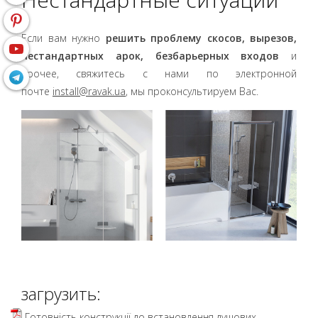
Если вам нужно
решить проблему скосов, вырезов,
нестандартных арок, безбарьерных входов
и
прочее, свяжитесь с нами по электронной
почте
install@ravak.ua
, мы проконсультир­уем Вас.
загрузить:
Готовність конструкції до встановлення душових