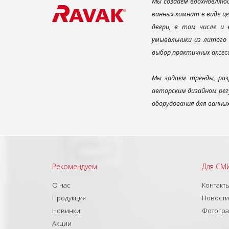
Мы создаем вдохновляющ
ванных комнат в виде ц
двери, в том числе и
умывальники из литого 
выбор практичных аксес
Мы задаём тренды, раз
авторским дизайном рег
оборудования для ванны
Рекомендуем
Для СМ
О нас
Контакт
Продукция
Новости
Новинки
Фотогр
Акции