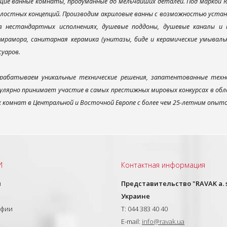
ие ванные комнаты, продуманные до мельчайших деталей. Под маркой R
елостных концепций. Производим акриловые ванны с возможностью устано
 в нестандартных исполнениях, душевые поддоны, душевые каналы 
мрамора, санитарная керамика (унитазы, биде и керамические умываль
суаров.
рабатываем уникальные технические решения, запатентованные техн
улярно принимает участие в самых престижных мировых конкурсах в об
х комнат в Центральной и Восточной Европе с более чем 25-летним опыт
И
Контактная информация
ы
Представительство "RAVAK a. s
Украине
афии
T: 044 383 40 40
E-mail:
info@ravak.ua